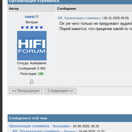
Организация стриминга.
Автор
Сообщение
roteid
RE: Организация стриминга.
/
05-11-2025 06:55
Ветеран
Ох уж чего только не придумают ауди
Порой кажется, что прицепив какой-то т
Откуда: Audioplanet
Сообщений: 5 492
Репутация:
168
«« Предыдущая
Следующая »»
Сообщения в этой теме
Организация стриминга.
-
Boostaddict
- 16-06-2025, 05:15
RE: Организация стриминга.
-
Serpens
- 16-06-2025, 11:37