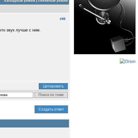
Каскадный режим
|
Линейный режим
#49
что звук лучше с ним.
Цитировать
Создать ответ