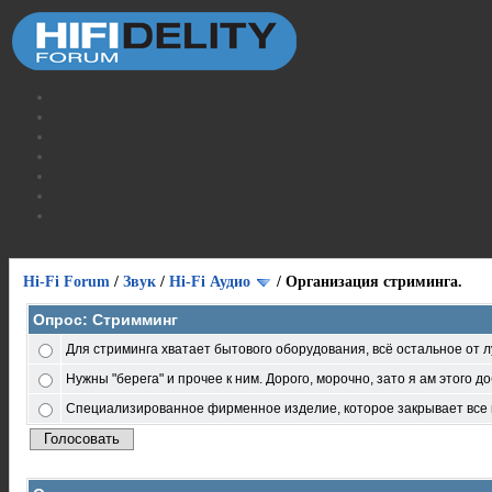
Hi-Fi Forum
/
Звук
/
Hi-Fi Аудио
/
Организация стриминга.
Опрос: Стримминг
Для стриминга хватает бытового оборудования, всё остальное от л
Нужны "берега" и прочее к ним. Дорого, морочно, зато я ам этого д
Специализированное фирменное изделие, которое закрывает все 