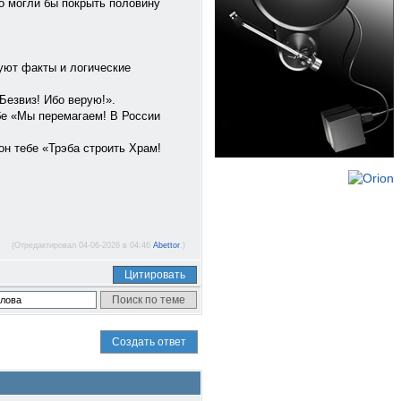
, что могли бы покрыть половину
уют факты и логические
Безвиз! Ибо верую!».
бе «Мы перемагаем! В России
он тебе «Трэба строить Храм!
(Отредактировал 04-06-2026 в 04:46
Abettor
.)
Цитировать
Создать ответ