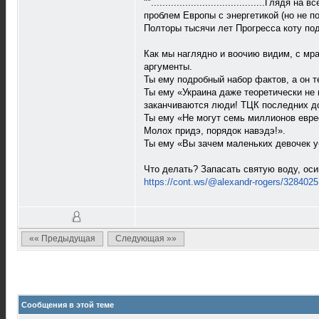
"".......................................
проблем Европы с энергетикой (но не п
Полторы тысячи лет Прогресса коту под
Как мы наглядно и воочию видим, с мр
аргументы.
Ты ему подробный набор фактов, а он т
Ты ему «Украина даже теоретически не
заканчиваются люди! ТЦК последних д
Ты ему «Не могут семь миллионов еврее
Молох придэ, порядок навэдэ!».
Ты ему «Вы зачем маленьких девочек уб
Что делать? Запасать святую воду, оси
https://cont.ws/@alexandr-rogers/3284025
«« Предыдущая
Следующая »»
Сообщения в этой теме