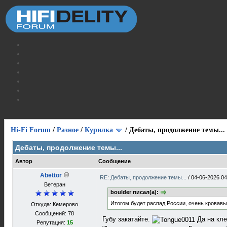
Hi-Fi Forum
/
Разное
/
Курилка
/
Дебаты, продолжение темы...
Дебаты, продолжение темы...
Автор
Сообщение
Abettor
RE: Дебаты, продолжение темы...
/
04-06-2026 04
Ветеран
boulder писал(а):
Итогом будет распад России, очень кровав
Откуда: Кемерово
Сообщений: 78
Губу закатайте.
Да на кле
Репутация:
15