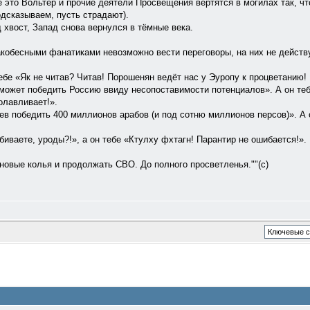
.Глядя на всё это Вольтер и прочие деятели Просвещения вертятся в могилах так
одсказываем, пусть страдают).
 хвост, Запад снова вернулся в тёмные века.
акобесными фанатиками невозможно вести переговоры, на них не действ
ебе «Як не читав? Читав! Порошенян ведёт нас у Эуропу к процветанию! 
 может победить Россию ввиду несопоставимости потенциалов». А он те
олавливает!».
в победить 400 миллионов арабов (и под сотню миллионов персов)». А 
иваете, уроды?!», а он тебе «Ктулху фхтагн! Парантир не ошибается!».
новые колья и продолжать СВО. До полного просветленья.""(с)