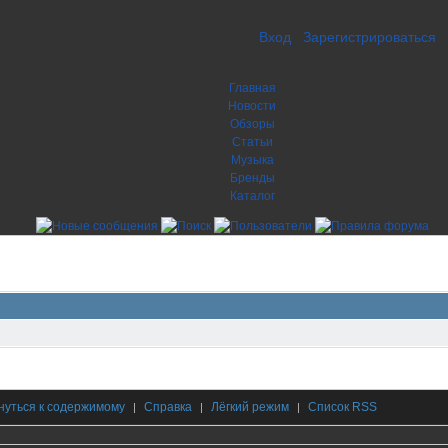
Вход
Зарегистрироваться
Главная
Новости
Обзоры
Статьи
Музыка
Бренды
Каталог
нуться к содержимому
Справка
Лёгкий режим
Список RSS
|
|
|