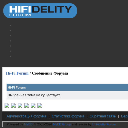
Hi-Fi Forum
/
Сообщение Форума
Hi-Fi Forum
Выбранная тема не существует.
Администрация форума
Статистика форума
Обратная связь
Вер
|
|
|
Powered by
MyBB
, © 2001-2026
MyBB Group
and rewrite by
Hi Fidelity Forum