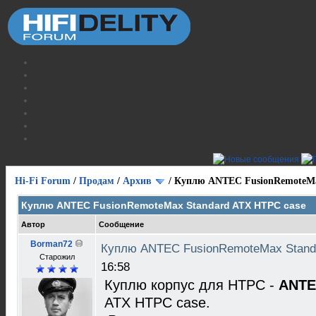
Hi-Fi Forum
/
Продам
/
Архив
/
Куплю ANTEC FusionRemoteMa
Куплю ANTEC FusionRemoteMax Standard ATX HTPC case
Автор
Сообщение
Borman72
Куплю ANTEC FusionRemoteMax Stand
Старожил
16:58
Куплю корпус для HTPC -
ANTE
ATX HTPC case.