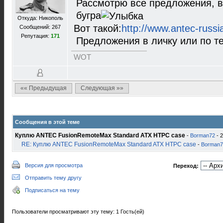
Рассмотрю все предложения, в 
бугра
Откуда: Никополь
Вот такой:
http://www.antec-russi
Сообщений: 267
Репутация:
171
Предложения в личку или по т
WOT
«« Предыдущая
Следующая »»
Сообщения в этой теме
Куплю ANTEC FusionRemoteMax Standard ATX HTPC case
-
Borman72
- 2
RE: Куплю ANTEC FusionRemoteMax Standard ATX HTPC case
-
Borman7
Версия для просмотра
Переход:
Отправить тему другу
Подписаться на тему
Пользователи просматривают эту тему: 1 Гость(ей)