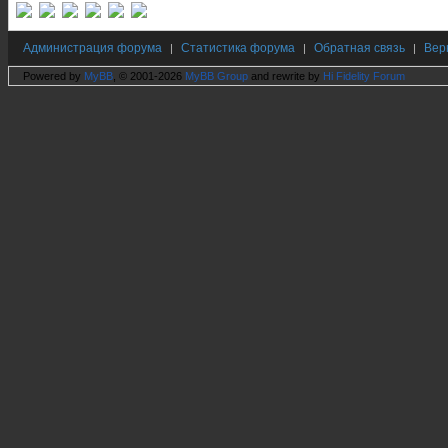
Администрация форума
Статистика форума
Обратная связь
Вер
|
|
|
Powered by
MyBB
, © 2001-2026
MyBB Group
and rewrite by
Hi Fidelity Forum