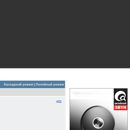
Каскадный режим
|
Линейный режим
#21