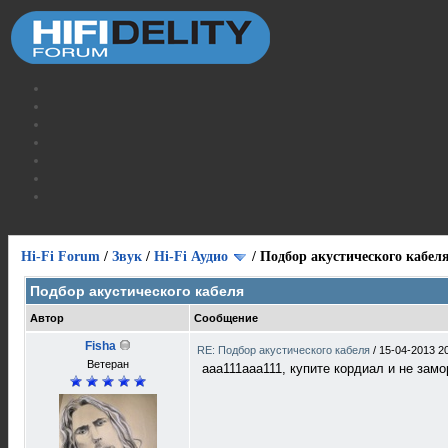
Hi-Fi Forum
/
Звук
/
Hi-Fi Аудио
/
Подбор акустического кабел
Подбор акустического кабеля
Автор
Сообщение
Fisha
RE: Подбор акустического кабеля
/
15-04-2013 2
Ветеран
aaa111aaa111, купите кордиал и не зам