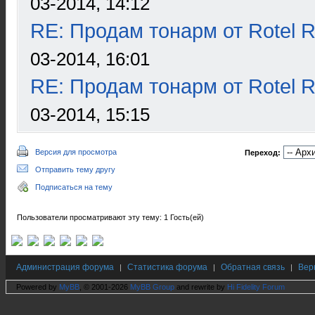
03-2014, 14:12
RE: Продам тонарм от Rotel 
03-2014, 16:01
RE: Продам тонарм от Rotel 
03-2014, 15:15
Версия для просмотра
Переход:
Отправить тему другу
Подписаться на тему
Пользователи просматривают эту тему: 1 Гость(ей)
Администрация форума
Статистика форума
Обратная связь
Вер
|
|
|
Powered by
MyBB
, © 2001-2026
MyBB Group
and rewrite by
Hi Fidelity Forum