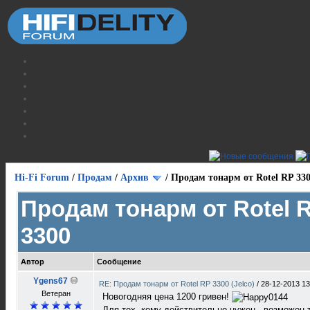
Hi-Fi Forum
/
Продам
/
Архив
/
Продам тонарм от Rotel RP 33
Продам тонарм от Rotel 
3300
Автор
Сообщение
Ygens67
RE: Продам тонарм от Rotel RP 3300 (Jelco)
/
28-12-2013 13
Ветеран
Новогодняя цена 1200 гривен!
Для тех, кому действительно нужен - возможен 