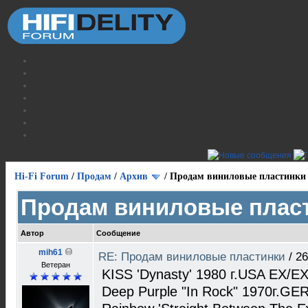
Hi-Fi Forum
/
Продам
/
Архив
/
Продам виниловые пластинки
Продам виниловые плас
Автор
Сообщение
mih61
RE: Продам виниловые пластинки
/
26
Ветеран
KISS 'Dynasty' 1980 г.USA EX/E
Deep Purple "In Rock" 1970г.G