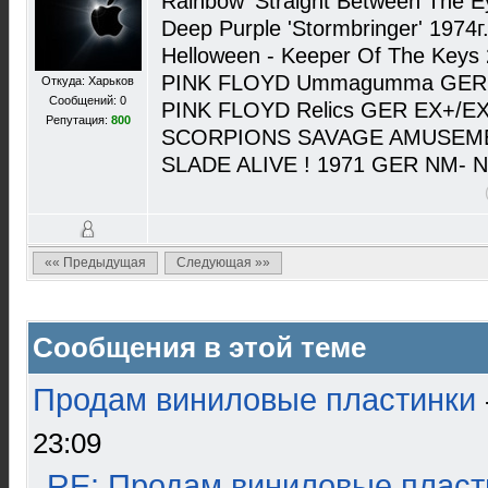
Rainbow 'Straight Between The 
Deep Purple 'Stormbringer' 197
Helloween - Keeper Of The Ke
PINK FLOYD Ummagumma GER 
Откуда: Харьков
Сообщений: 0
PINK FLOYD Relics GER EX+/EX
Репутация:
800
SCORPIONS SAVAGE AMUSEMEN
SLADE ALIVE ! 1971 GER NM- 
«« Предыдущая
Следующая »»
Сообщения в этой теме
Продам виниловые пластинки
23:09
RE: Продам виниловые пласт