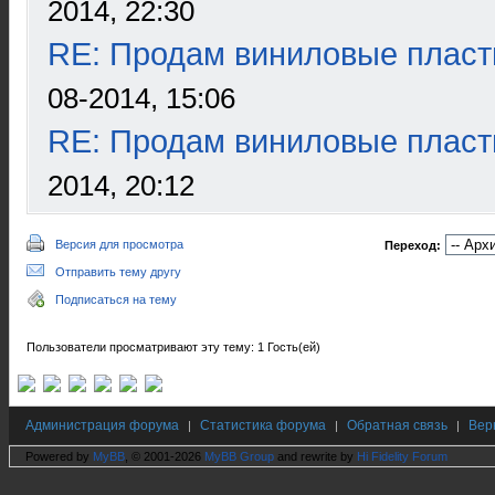
2014, 22:30
RE: Продам виниловые пласт
08-2014, 15:06
RE: Продам виниловые пласт
2014, 20:12
Версия для просмотра
Переход:
Отправить тему другу
Подписаться на тему
Пользователи просматривают эту тему: 1 Гость(ей)
Администрация форума
Статистика форума
Обратная связь
Вер
|
|
|
Powered by
MyBB
, © 2001-2026
MyBB Group
and rewrite by
Hi Fidelity Forum