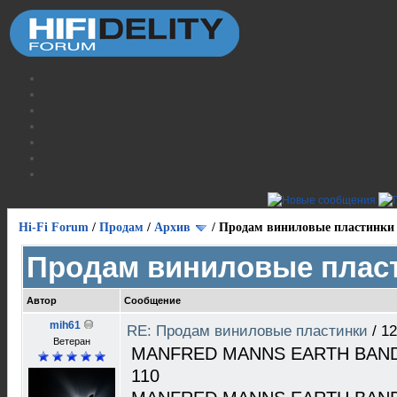
Hi-Fi Forum
/
Продам
/
Архив
/
Продам виниловые пластинки
Продам виниловые плас
Автор
Сообщение
mih61
RE: Продам виниловые пластинки
/
12
Ветеран
MANFRED MANNS EARTH BAND 
110