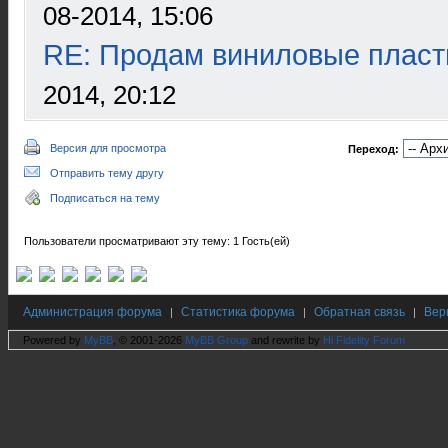
08-2014, 15:06
RE: Продам виниловые пласт
2014, 20:12
Версия для просмотра
Переход:
Отправить тему другу
Подписаться на тему
Пользователи просматривают эту тему: 1 Гость(ей)
Администрация форума
Статистика форума
Обратная связь
Вер
|
|
|
Powered by
MyBB
, © 2001-2026
MyBB Group
and rewrite by
Hi Fidelity Forum