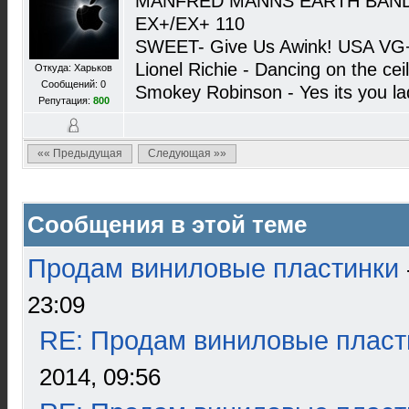
MANFRED MANNS EARTH BAND - 
EX+/EX+ 110
SWEET- Give Us Awink! USA VG
Lionel Richie - Dancing on the 
Откуда: Харьков
Сообщений: 0
Smokey Robinson - Yes its you 
Репутация:
800
«« Предыдущая
Следующая »»
Сообщения в этой теме
Продам виниловые пластинки
23:09
RE: Продам виниловые пласт
2014, 09:56