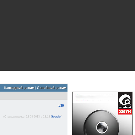
Каскадный режим
|
Линейный режим
#39
(Отредактировал 22-08-2013 в 23:18
Geordie
.)