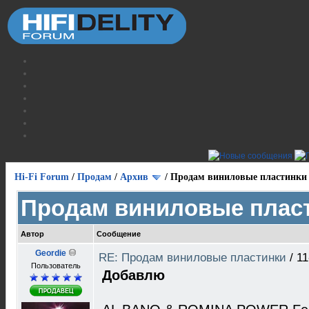
Hi-Fi Forum
/
Продам
/
Архив
/
Продам виниловые пластинки
Продам виниловые плас
Автор
Сообщение
Geordie
RE: Продам виниловые пластинки
/
11
Пользователь
Добавлю