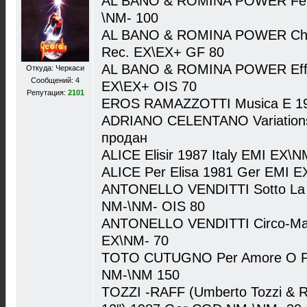
AL BANO & ROMINA POWER Felic
\NM- 100
AL BANO & ROMINA POWER Che 
Rec. EX\EX+ GF 80
AL BANO & ROMINA POWER Effet
Откуда: Черкаси
Сообщений: 4
EX\EX+ OIS 70
Репутация:
2101
EROS RAMAZZOTTI Musica E 19
ADRIANO CELENTANO Variations 
продан
ALICE Elisir 1987 Italy EMI EX\
ALICE Per Elisa 1981 Ger EMI E
ANTONELLO VENDITTI Sotto La Pio
NM-\NM- OIS 80
ANTONELLO VENDITTI Circo-Mass
EX\NM- 70
TOTO CUTUGNO Per Amore O Pe
NM-\NM 150
TOZZI -RAFF (Umberto Tozzi & Ra