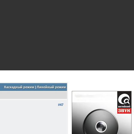
Каскадный режим
|
Линейный режим
#47