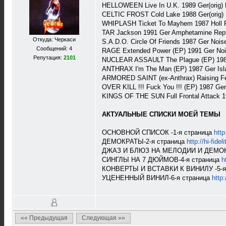
HELLOWEEN Live In U.K. 1989 Ger(orig)
CELTIC FROST Cold Lake 1988 Ger(orig)
WHIPLASH Ticket To Mayhem 1987 Holl 
TAR Jackson 1991 Ger Amphetamine Rept
Откуда: Черкаси
S.A.D.O. Circle Of Friends 1987 Ger Noi
Сообщений: 4
RAGE Extended Power (EP) 1991 Ger No
Репутация:
2101
NUCLEAR ASSAULT The Plague (EP) 1987
ANTHRAX I'm The Man (EP) 1987 Ger Is
ARMORED SAINT (ex-Anthrax) Raising Fe
OVER KILL !!! Fuck You !!! (EP) 1987 Ger
KINGS OF THE SUN Full Frontal Attack 
АКТУАЛЬНЫЕ СПИСКИ МОЕЙ ТЕМЫ
ОСНОВНОЙ СПИСОК -1-я страница
http
ДЕМОКРАТЫ-2-я страница
http://hi-fid
ДЖАЗ И БЛЮЗ НА МЕЛОДИИ И ДЕМОКР
СИНГЛЫ НА 7 ДЮЙМОВ-4-я страница
h
КОНВЕРТЫ И ВСТАВКИ К ВИНИЛУ -5-я
УЦЕНЕННЫЙ ВИНИЛ-6-я страница
http:
«« Предыдущая
Следующая »»