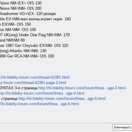
 Noise NM-\EX+ OIS 130
 Noise NM-\NM- OIS 200
Roadrunner VG+\EX- 120 резерв
ile EX-\NM-мал.волна,играет норм. 160
se EX\NM- OIS 150
ise NM-\NM- OIS 100
 UK(orig) Under One Flag NM-\NM- 170
land NM\NM 80
ar 1987 Ger Chrysalis EX\NM- OIS 110
(orig) Atlantic NM-\NM- 130
1990 Ger RCA NM-\NM- OIS 100
://hi-fidelity-forum.com/thread-42381.html
elity-forum.com/thread-42381-page-2.html
АТАХ 3-я страница
http://hi-fidelity-forum.com/forum/threa...age-3.html
ttp://hi-fidelity-forum.com/forum/threa...age-4.html
 страница
http://hi-fidelity-forum.com/forum/threa...age-5.html
//hi-fidelity-forum.com/forum/threa...age-6.html