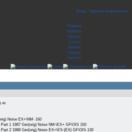
Вход
Зарегистрироваться
Главная
Новости
Обзоры
Статьи
Музыка
Бренды
Каталог
1:46
rig) Noise EX+\NM- 160
art 1 1987 Ger(orig) Noise NM-\EX+ GF\OIS 150
rt 2 1988 Ger(orig) Noise EX+\EX-(EX) GF\OIS 130