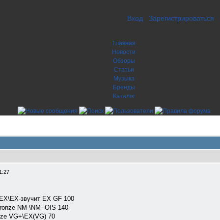
Вход
Зарегистрироваться
Главная
Новости
Обзоры
Статьи
Музыка
Бренды
Каталог
1:27
 EX\EX-звучит EX GF 100
ronze NM-\NM- OIS 140
nze VG+\EX(VG) 70