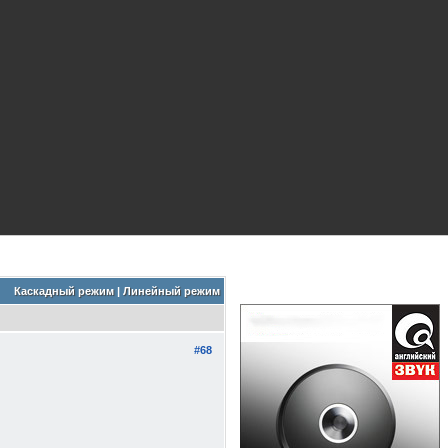
Каскадный режим
|
Линейный режим
#68