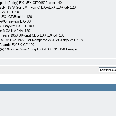
itol (Porky) EX+\EX GF\OIS\Poster 140
(2LP) 1978 Ger EMI (Fame) EX+\EX+\EX+ GF 120
X-\VG+ GF 90
-\EX- GF\Booklet 120
-\VG+звучит EX- 80
\VG+звучит EX- GF 100
er MCA NM-\NM 120
ears 1968 UK(orig) CBS EX+\EX GF 180
UP Live 1977 Ger Nemperor VG+\VG+звучит EX- 80
Atlantic EX\EX GF 190
 (A) 1979 Ger SwanSong EX+\EX+ OIS 190 Резерв