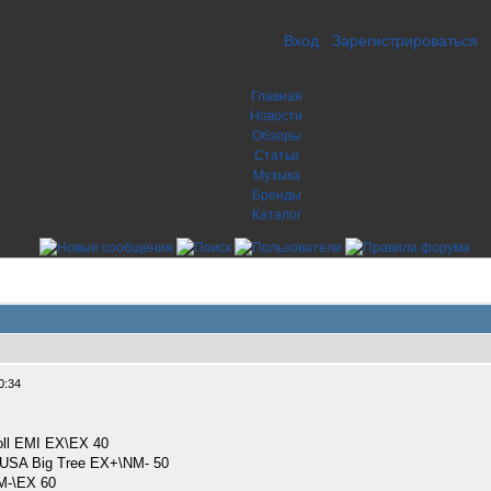
Вход
Зарегистрироваться
Главная
Новости
Обзоры
Статьи
Музыка
Бренды
Каталог
0:34
ll EMI EX\EX 40
USA Big Tree EX+\NM- 50
M-\EX 60