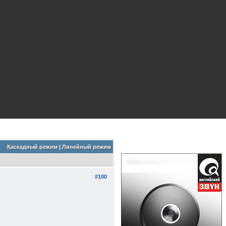
Каскадный режим
|
Линейный режим
#100