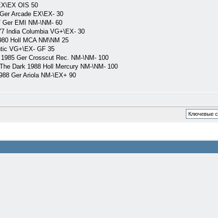
X\EX OIS 50
Ger Arcade EX\EX- 30
 Ger EMI NM-\NM- 60
7 India Columbia VG+\EX- 30
980 Holl MCA NM\NM 25
tic VG+\EX- GF 35
985 Ger Crosscut Rec. NM-\NM- 100
he Dark 1988 Holl Mercury NM-\NM- 100
88 Ger Ariola NM-\EX+ 90