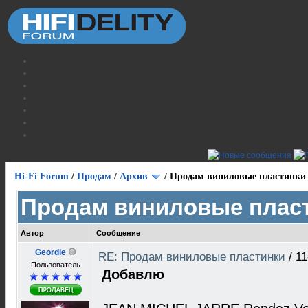
Hi-Fi Forum
/
Продам
/
Архив
/
Продам виниловые пластинки
Продам виниловые плас
Автор
Сообщение
Geordie
RE: Продам виниловые пластинки
/
11
Пользователь
Добавлю