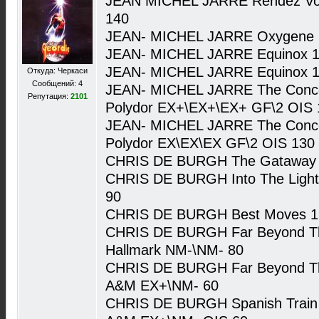
JEAN MICHEL JARRE Rendez Vo
140
JEAN- MICHEL JARRE Oxygene 1
JEAN- MICHEL JARRE Equinox 1
JEAN- MICHEL JARRE Equinox 1
Откуда: Черкаси
Сообщений: 4
JEAN- MICHEL JARRE The Concert
Репутация:
2101
Polydor EX+\EX+\EX+ GF\2 OIS 
JEAN- MICHEL JARRE The Concert
Polydor EX\EX\EX GF\2 OIS 130
CHRIS DE BURGH The Gataway 
CHRIS DE BURGH Into The Ligh
90
CHRIS DE BURGH Best Moves 19
CHRIS DE BURGH Far Beyond Th
Hallmark NM-\NM- 80
CHRIS DE BURGH Far Beyond Th
A&M EX+\NM- 60
CHRIS DE BURGH Spanish Train A