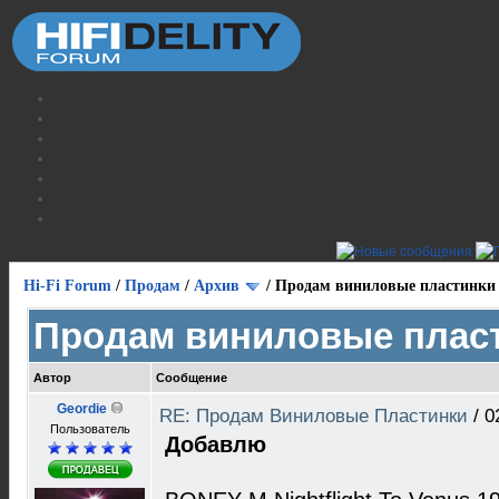
Hi-Fi Forum
/
Продам
/
Архив
/
Продам виниловые пластинки
Продам виниловые плас
Автор
Сообщение
Geordie
RE: Продам Виниловые Пластинки
/
0
Пользователь
Добавлю