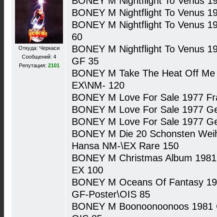
BONEY M Nightflight To Venus 1
BONEY M Nightflight To Venus 1
BONEY M Nightflight To Venus 19
60
BONEY M Nightflight To Venus 19
Откуда: Черкаси
Сообщений: 4
GF 35
Репутация:
2101
BONEY M Take The Heat Off Me 1
EX\NM- 120
BONEY M Love For Sale 1977 Fra
BONEY M Love For Sale 1977 G
BONEY M Love For Sale 1977 G
BONEY M Die 20 Schonsten Weihn
Hansa NM-\EX Rare 150
BONEY M Christmas Album 1981 I
EX 100
BONEY M Oceans Of Fantasy 19
GF-Poster\OIS 85
BONEY M Boonoonoonoos 1981 