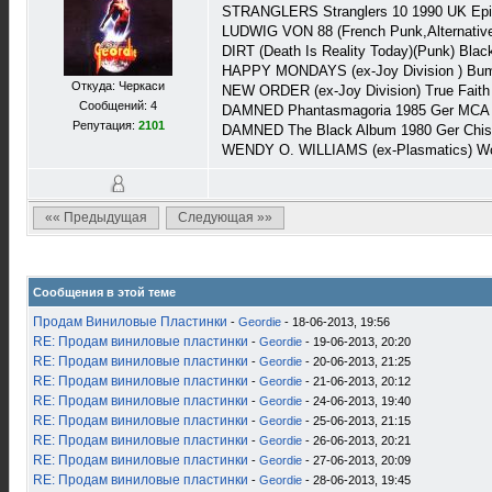
STRANGLERS Stranglers 10 1990 UK Epi
LUDWIG VON 88 (French Punk,Alternative 
DIRT (Death Is Reality Today)(Punk) Bl
HAPPY MONDAYS (ex-Joy Division ) Bum
Откуда: Черкаси
NEW ORDER (ex-Joy Division) True Faith
Сообщений: 4
DAMNED Phantasmagoria 1985 Ger MCA
Репутация:
2101
DAMNED The Black Album 1980 Ger Chi
WENDY O. WILLIAMS (ex-Plasmatics) Wo
«« Предыдущая
Следующая »»
Сообщения в этой теме
Продам Виниловые Пластинки
-
Geordie
- 18-06-2013, 19:56
RE: Продам виниловые пластинки
-
Geordie
- 19-06-2013, 20:20
RE: Продам виниловые пластинки
-
Geordie
- 20-06-2013, 21:25
RE: Продам виниловые пластинки
-
Geordie
- 21-06-2013, 20:12
RE: Продам виниловые пластинки
-
Geordie
- 24-06-2013, 19:40
RE: Продам виниловые пластинки
-
Geordie
- 25-06-2013, 21:15
RE: Продам виниловые пластинки
-
Geordie
- 26-06-2013, 20:21
RE: Продам виниловые пластинки
-
Geordie
- 27-06-2013, 20:09
RE: Продам виниловые пластинки
-
Geordie
- 28-06-2013, 19:45