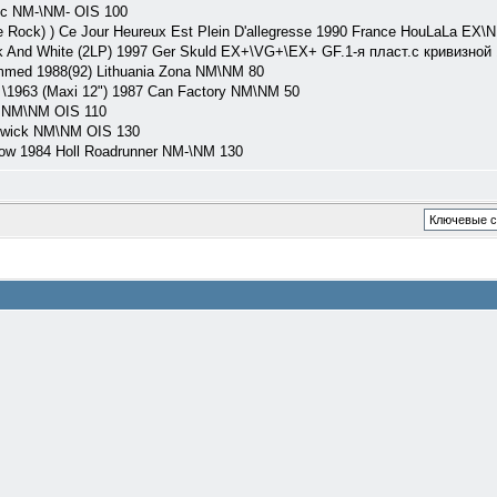
c NM-\NM- OIS 100
Rock) ) Ce Jour Heureux Est Plein D'allegresse 1990 France HouLaLa EX\N
ack And White (2LP) 1997 Ger Skuld EX+\VG+\EX+ GF.1-я пласт.с кривизной
med 1988(92) Lithuania Zona NM\NM 80
 \1963 (Maxi 12") 1987 Can Factory NM\NM 50
 NM\NM OIS 110
swick NM\NM OIS 130
w 1984 Holl Roadrunner NM-\NM 130