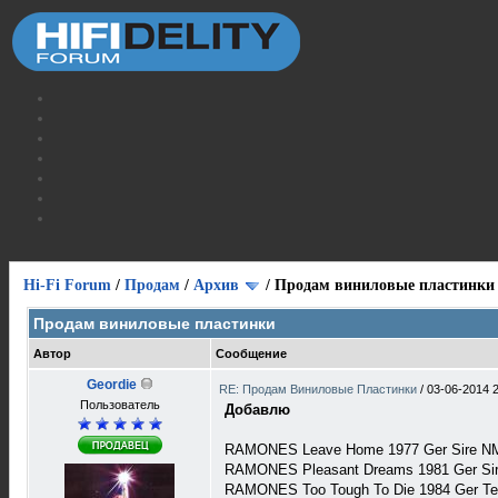
Hi-Fi Forum
/
Продам
/
Архив
/
Продам виниловые пластинки
Продам виниловые пластинки
Автор
Сообщение
Geordie
RE: Продам Виниловые Пластинки
/
03-06-2014 
Пользователь
Добавлю
RAMONES Leave Home 1977 Ger Sire N
RAMONES Pleasant Dreams 1981 Ger Si
RAMONES Too Tough To Die 1984 Ger T