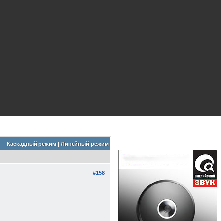
Каскадный режим
|
Линейный режим
#158