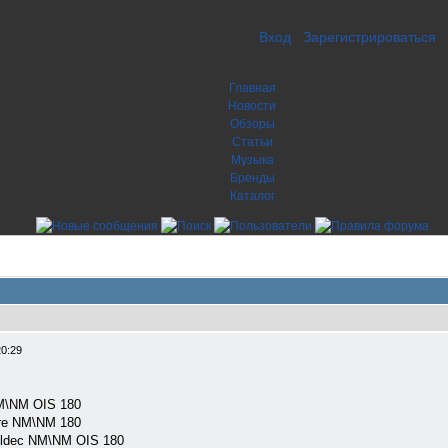
Вход
Зарегистрироваться
Главная
Новости
Обзоры
Статьи
Музыка
Бренды
Каталог
20:29
M\NM OIS 180
re NM\NM 180
eldec NM\NM OIS 180