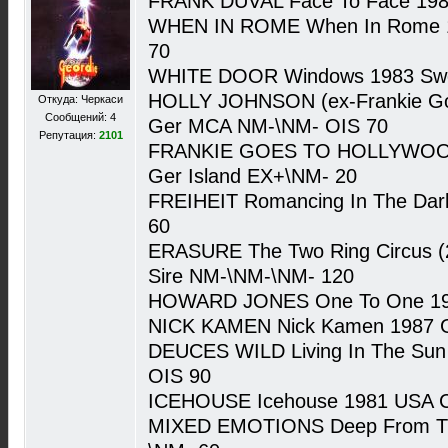
FRANK DUVAL Face To Face 198
WHEN IN ROME When In Rome 1
70
WHITE DOOR Windows 1983 Swe
HOLLY JOHNSON (ex-Frankie Goe
Откуда: Черкаси
Сообщений: 4
Ger MCA NM-\NM- OIS 70
Репутация:
2101
FRANKIE GOES TO HOLLYWOOD 
Ger Island EX+\NM- 20
FREIHEIT Romancing In The Dar
60
ERASURE The Two Ring Circus (2
Sire NM-\NM-\NM- 120
HOWARD JONES One To One 198
NICK KAMEN Nick Kamen 1987 
DEUCES WILD Living In The Sun
OIS 90
ICEHOUSE Icehouse 1981 USA C
MIXED EMOTIONS Deep From The