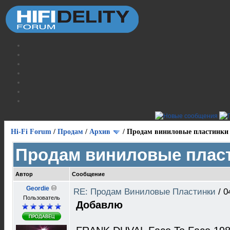
Hi-Fi Forum
/
Продам
/
Архив
/
Продам виниловые пластинки
Продам виниловые плас
Автор
Сообщение
Geordie
RE: Продам Виниловые Пластинки
/
0
Пользователь
Добавлю