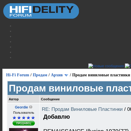
Hi-Fi Forum
/
Продам
/
Архив
/
Продам виниловые пластинки
Продам виниловые плас
Автор
Сообщение
Geordie
RE: Продам Виниловые Пластинки
/
0
Пользователь
Добавлю