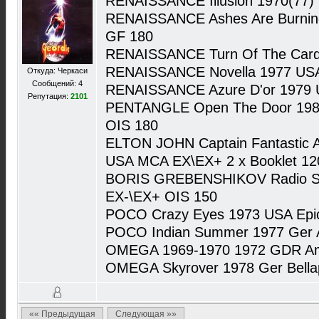
RENAISSANCE Illusion 1970(77) 
RENAISSANCE Ashes Are Burnin
GF 180
RENAISSANCE Turn Of The Card
RENAISSANCE Novella 1977 USA
Откуда: Черкаси
Сообщений: 4
RENAISSANCE Azure D'or 1979
Репутация:
2101
PENTANGLE Open The Door 1984
OIS 180
ELTON JOHN Captain Fantastic 
USA MCA EX\EX+ 2 x Booklet 12
BORIS GREBENSHIKOV Radio Si
EX-\EX+ OIS 150
POCO Crazy Eyes 1973 USA Epi
POCO Indian Summer 1977 Ger 
OMEGA 1969-1970 1972 GDR A
OMEGA Skyrover 1978 Ger Bell
«« Предыдущая
Следующая »»