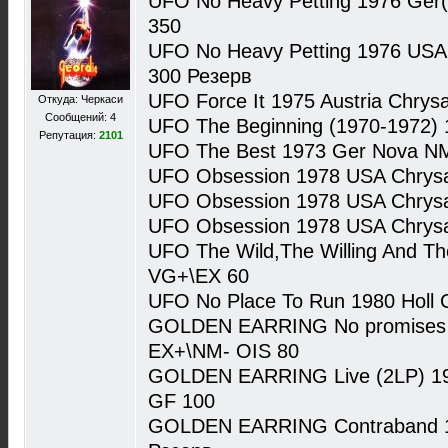
UFO No Heavy Petting 1976 Ger(o
350
UFO No Heavy Petting 1976 USA(o
300 Резерв
UFO Force It 1975 Austria Chrys
Откуда: Черкаси
Сообщений: 4
UFO The Beginning (1970-1972)
Репутация:
2101
UFO The Best 1973 Ger Nova N
UFO Obsession 1978 USA Chrysa
UFO Obsession 1978 USA Chrysa
UFO Obsession 1978 USA Chrysa
UFO The Wild,The Willing And Th
VG+\EX 60
UFO No Place To Run 1980 Holl 
GOLDEN EARRING No promises…
EX+\NM- OIS 80
GOLDEN EARRING Live (2LP) 19
GF 100
GOLDEN EARRING Contraband 19