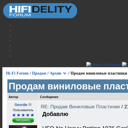
Hi-Fi Forum
/
Продам
/
Архив
/
Продам виниловые пластинки
Продам виниловые плас
Автор
Сообщение
Geordie
RE: Продам Виниловые Пластинки
/
2
Пользователь
Добавлю