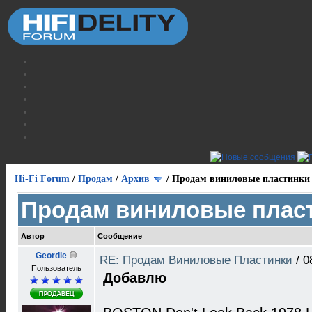
Hi-Fi Forum
/
Продам
/
Архив
/
Продам виниловые пластинки
Продам виниловые плас
Автор
Сообщение
Geordie
RE: Продам Виниловые Пластинки
/
0
Пользователь
Добавлю