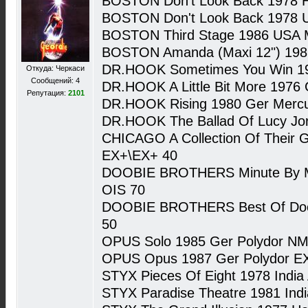
BOSTON Don't Look Back 1978 H
BOSTON Don't Look Back 1978 
BOSTON Third Stage 1986 USA
BOSTON Amanda (Maxi 12") 198
DR.HOOK Sometimes You Win 19
Откуда: Черкаси
Сообщений: 4
DR.HOOK A Little Bit More 1976
Репутация:
2101
DR.HOOK Rising 1980 Ger Merc
DR.HOOK The Ballad Of Lucy Jo
CHICAGO A Collection Of Their G
EX+\EX+ 40
DOOBIE BROTHERS Minute By M
OIS 70
DOOBIE BROTHERS Best Of Doo
50
OPUS Solo 1985 Ger Polydor N
OPUS Opus 1987 Ger Polydor E
STYX Pieces Of Eight 1978 Indi
STYX Paradise Theatre 1981 In