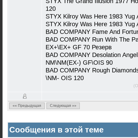
STYX The Grand Illusion 1977 H
120
STYX Kilroy Was Here 1983 Yug
STYX Kilroy Was Here 1983 Yug
BAD COMPANY Fame And Fortune
BAD COMPANY Run With The Pack
EX+\EX+ GF 70 Резерв
BAD COMPANY Desolation Angel
NM\NM(EX-) GF\OIS 90
BAD COMPANY Rough Diamonds
\NM- OIS 120
(О
«« Предыдущая
Следующая »»
Сообщения в этой теме