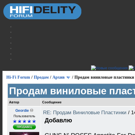
Hi-Fi Forum
/
Продам
/
Архив
/
Продам виниловые пластинки
Продам виниловые плас
Автор
Сообщение
Geordie
RE: Продам Виниловые Пластинки
/
1
Пользователь
Добавлю