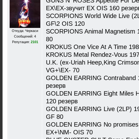
GUNS N' ROSES Appetite For Des
EX\EX-звучит EX OIS 160 резер
SCORPIONS World Wide Live (2L
GF\2 OIS 120
SCORPIONS Animal Magnetism 1
Откуда: Черкаси
Сообщений: 4
80
Репутация:
2101
KROKUS One Vice At A Time 1982
KROKUS Metal Rendez-Vous 1979
U.K. (ex-Uriah Heep,King Crimso
VG+\EX- 70
GOLDEN EARRING Contraband 19
резерв
GOLDEN EARRING Eight Miles H
120 резерв
GOLDEN EARRING Live (2LP) 19
GF 80
GOLDEN EARRING No promises…
EX+\NM- OIS 70