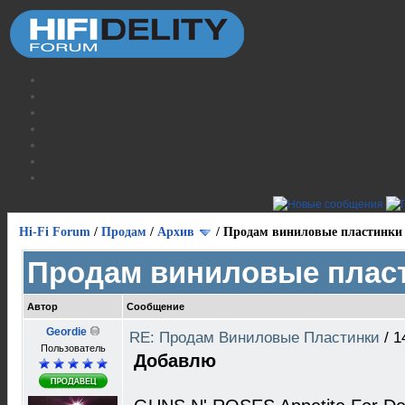
Hi-Fi Forum
/
Продам
/
Архив
/
Продам виниловые пластинки
Продам виниловые плас
Автор
Сообщение
Geordie
RE: Продам Виниловые Пластинки
/
1
Пользователь
Добавлю