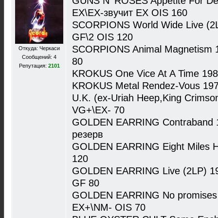
GUNS N' ROSES Appetite For Des
EX\EX-звучит EX OIS 160
SCORPIONS World Wide Live (2L
GF\2 OIS 120
SCORPIONS Animal Magnetism 1
Откуда: Черкаси
Сообщений: 4
80
Репутация:
2101
KROKUS One Vice At A Time 1982
KROKUS Metal Rendez-Vous 1979
U.K. (ex-Uriah Heep,King Crimso
VG+\EX- 70
GOLDEN EARRING Contraband 19
резерв
GOLDEN EARRING Eight Miles H
120
GOLDEN EARRING Live (2LP) 19
GF 80
GOLDEN EARRING No promises…
EX+\NM- OIS 70