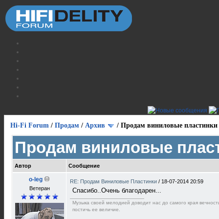
Hi-Fi Forum
/
Продам
/
Архив
/
Продам виниловые пластинки
Продам виниловые плас
Автор
Сообщение
o-leg
RE: Продам Виниловые Пластинки
/
18-07-2014 20:59
Ветеран
Спасибо..Очень благодарен...
Музыка своей мелодией доводит нас до самого края вечност
постичь ее величие.