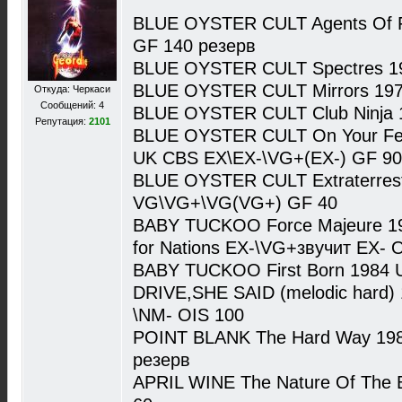
BLUE OYSTER CULT Agents Of 
GF 140 резерв
BLUE OYSTER CULT Spectres 1
BLUE OYSTER CULT Mirrors 197
Откуда: Черкаси
Сообщений: 4
BLUE OYSTER CULT Club Ninja 
Репутация:
2101
BLUE OYSTER CULT On Your Fee
UK CBS EX\EX-\VG+(EX-) GF 90
BLUE OYSTER CULT Extraterrestr
VG\VG+\VG(VG+) GF 40
BABY TUCKOO Force Majeure 198
for Nations EX-\VG+звучит EX- 
BABY TUCKOO First Born 1984 UK
DRIVE,SHE SAID (melodic hard) 
\NM- OIS 100
POINT BLANK The Hard Way 198
резерв
APRIL WINE The Nature Of The B