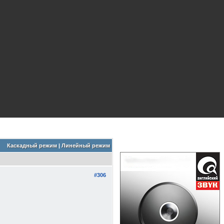
Каскадный режим
|
Линейный режим
#306