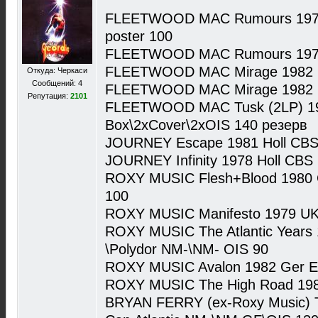
FLEETWOOD MAC Rumours 1977 
poster 100
FLEETWOOD MAC Rumours 1977
FLEETWOOD MAC Mirage 1982 
Откуда: Черкаси
Сообщений: 4
FLEETWOOD MAC Mirage 1982 G
Репутация:
2101
FLEETWOOD MAC Tusk (2LP) 19
Box\2xCover\2xOIS 140 резерв
JOURNEY Escape 1981 Holl CBS
JOURNEY Infinity 1978 Holl CBS
ROXY MUSIC Flesh+Blood 1980 
100
ROXY MUSIC Manifesto 1979 UK
ROXY MUSIC The Atlantic Years
\Polydor NM-\NM- OIS 90
ROXY MUSIC Avalon 1982 Ger E
ROXY MUSIC The High Road 198
BRYAN FERRY (ex-Roxy Music) Th