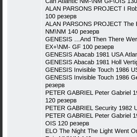
Can Atlantic NM-\NM GF\OIS 13
ALAN PARSONS PROJECT I Robot
100 резерв
ALAN PARSONS PROJECT The Bes
NM\NM 140 резерв
GENESIS …And Then There Were 
EX+\NM- GF 100 резерв
GENESIS Abacab 1981 USA Atlan
GENESIS Abacab 1981 Holl Vert
GENESIS Invisible Touch 1986 U
GENESIS Invisible Touch 1986 
резерв
PETER GABRIEL Peter Gabriel 
120 резерв
PETER GABRIEL Security 1982 
PETER GABRIEL Peter Gabriel 1
OIS 120 резерв
ELO The Night The Light Went On