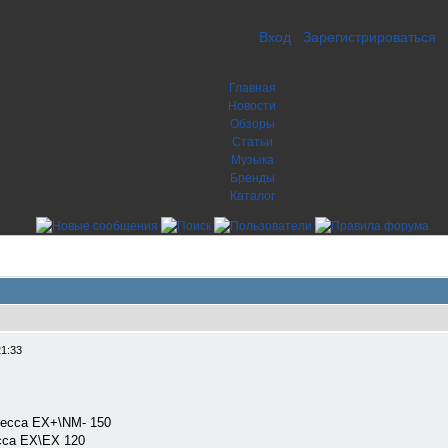
Вход
Зарегистрироваться
Главная
Новости
Обзоры
Статьи
Музыка
Бренды
Каталог
21:33
Decca EX+\NM- 150
cca EX\EX 120