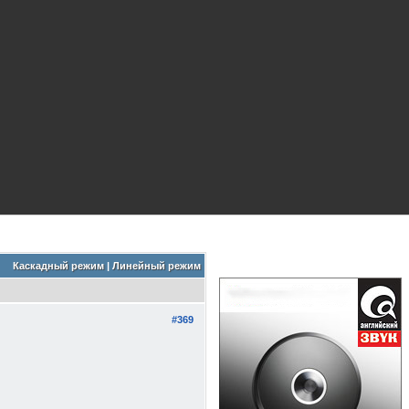
Каскадный режим
|
Линейный режим
#369