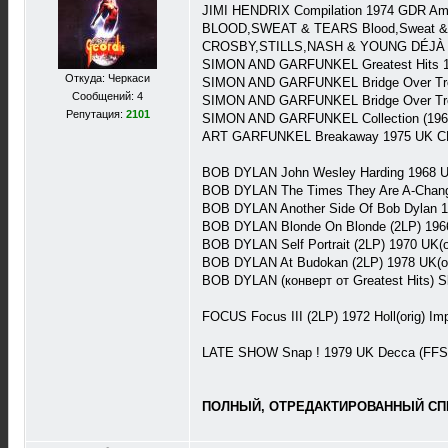
JIMI HENDRIX Compilation 1974 GDR Am
BLOOD,SWEAT & TEARS Blood,Sweat & T
CROSBY,STILLS,NASH & YOUNG DÉJÀ VU 
SIMON AND GARFUNKEL Greatest Hits 1
Откуда: Черкаси
SIMON AND GARFUNKEL Bridge Over Tro
Сообщений: 4
SIMON AND GARFUNKEL Bridge Over Tro
Репутация:
2101
SIMON AND GARFUNKEL Collection (1966
ART GARFUNKEL Breakaway 1975 UK CB
BOB DYLAN John Wesley Harding 1968 
BOB DYLAN The Times They Are A-Changi
BOB DYLAN Another Side Of Bob Dylan 
BOB DYLAN Blonde On Blonde (2LP) 196
BOB DYLAN Self Portrait (2LP) 1970 UK
BOB DYLAN At Budokan (2LP) 1978 UK(or
BOB DYLAN (конверт от Greatest Hits) S
FOCUS Focus III (2LP) 1972 Holl(orig) 
LATE SHOW Snap ! 1979 UK Decca (FFS
ПОЛНЫЙ, ОТРЕДАКТИРОВАННЫЙ СПИС