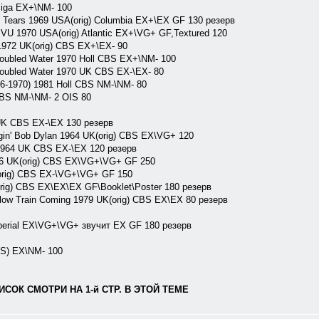
iga EX+\NM- 100
ears 1969 USA(orig) Columbia EX+\EX GF 130 резерв
1970 USA(orig) Atlantic EX+\VG+ GF,Textured 120
972 UK(orig) CBS EX+\EX- 90
ubled Water 1970 Holl CBS EX+\NM- 100
ubled Water 1970 UK CBS EX-\EX- 80
-1970) 1981 Holl CBS NM-\NM- 80
S NM-\NM- 2 OIS 80
UK CBS EX-\EX 130 резерв
n' Bob Dylan 1964 UK(orig) CBS EX\VG+ 120
1964 UK CBS EX-\EX 120 резерв
6 UK(orig) CBS EX\VG+\VG+ GF 250
(orig) CBS EX-\VG+\VG+ GF 150
ig) CBS EX\EX\EX GF\Booklet\Poster 180 резерв
low Train Coming 1979 UK(orig) CBS EX\EX 80 резерв
Imperial EX\VG+\VG+ звучит EX GF 180 резерв
S) EX\NM- 100
ОК СМОТРИ НА 1-й СТР. В ЭТОЙ ТЕМЕ