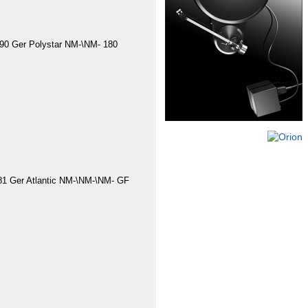
90 Ger Polystar NM-\NM- 180
Ger Atlantic NM-\NM-\NM- GF