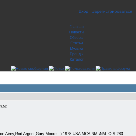
Вход
Зарегистрироваться
Главная
Новости
Обзоры
Статьи
Музыка
Бренды
Каталог
19:52
n Airey,Rod Argent,Gary Moore…) 1978 USA MCA NM-\NM- OIS 280