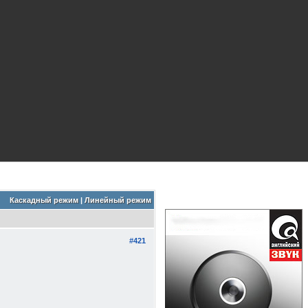
Каскадный режим
|
Линейный режим
#421