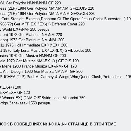
1 Ger Polydor NM\NM\NM GF 220
ss (2LP) 1984 Ger Polydor NM\NM\NM GF\2xOIS 220
ss (2LP) 1984 Ger Polydor NM-\NM\NM GF\2xOIS 220
s,Starlight Express,Phantom Of The Opera,Jesus Christ Superstar…) 19
68(7?) Ger MFP EX+\EX-(+) Different Cover 220
 World EX+\NM- 250 резерв
tion) 1972 Ger Platinum NM\NM 220
ion) 1972 Ger Platinum NM-\NM- 200
.11 1975 Holl Immediate EX(+)\EX+ 200
 1976 Italy Luna Music EX-\EX-(EX) GF\Booklet 100
sies 1979 Ger Musiza NM\NM GF 200
la 1979 Ger Musiza NM-\EX+(+) GF\OIS 190
Mene 1980 France Musiza EX-\NM- GF 170
Altri Disegni 1980 Ger Musiza NM\NM- GF 200
A (2LP) Paul McCartney & Wings,Who,Queen,Clash,Pretenders… 1981 
\EX-(+) 100
 EX+\EX+ GF 120
arner EX(+)\NM OIS\Bside Label Missprint 750
tigo Запечатан 1550 резерв
ОК В СООБЩЕНИЯХ № 1-9,НА 1-й СТРАНИЦЕ В ЭТОЙ ТЕМЕ