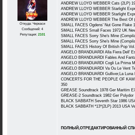
ANDREW LLOYD WEBBER Cats (2LP) 198
ANDREW LLOYD WEBBER Starlight Expre
ANDREW LLOYD WEBBER Starlight Expre
ANDREW LLOYD WEBBER The Best Of ( Cat
Откуда: Черкаси
SMALL FACES Ogdens' Nut Gone Flake 19
Сообщений: 4
SMALL FACES Small Faces 1972 UK New
Репутация:
2101
SMALL FACES Sorry She's Mine (Compila
SMALL FACES Sorry She's Mine (Compilat
SMALL FACES History Of British Pop Vol
ANGELO BRANDUARDI Alla Fiera Dell' Est
ANGELO BRANDUARDI Fables And Fanta
ANGELO BRANDUARDI Cogli La Prima Me
ANGELO BRANDUARDI Va Ou Le Vent Te 
ANGELO BRANDUARDI Gulliver,La Luna E 
CONCERTS FOR THE PEOPLE OF KAMPUCHE
350
GREASE Soundtrack 1978 Ger Maritim EX
GREASE-2 Soundtrack 1982 Ger Polydor
BLACK SABBATH Seventh Star 1986 USA W
BLACK SABBATH *13*(2LP) 2013 USA Ver
ПОЛНЫЙ,ОТРЕДАКТИРОВАННЫЙ СПИС