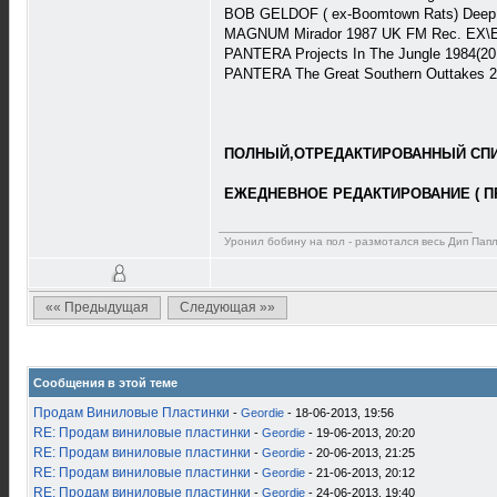
BOB GELDOF ( ex-Boomtown Rats) Deep I
MAGNUM Mirador 1987 UK FM Rec. EX\E
PANTERA Projects In The Jungle 1984(2
PANTERA The Great Southern Outtakes 2
ПОЛНЫЙ,ОТРЕДАКТИРОВАННЫЙ СПИС
ЕЖЕДНЕВНОЕ РЕДАКТИРОВАНИЕ ( П
Уронил бобину на пол - размотался весь Дип Пап
«« Предыдущая
Следующая »»
Сообщения в этой теме
Продам Виниловые Пластинки
-
Geordie
- 18-06-2013, 19:56
RE: Продам виниловые пластинки
-
Geordie
- 19-06-2013, 20:20
RE: Продам виниловые пластинки
-
Geordie
- 20-06-2013, 21:25
RE: Продам виниловые пластинки
-
Geordie
- 21-06-2013, 20:12
RE: Продам виниловые пластинки
-
Geordie
- 24-06-2013, 19:40