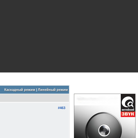
Каскадный режим
|
Линейный режим
#463