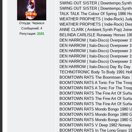
SWING OUT SISTER ( Downtempo,Synth Po
SWING OUT SISTER ( Downtempo,Synth P
TALK TALK The Colour Of Spring 1986 Ho
WEATHER PROPHETS ( Indie-Rock) Judge
Откуда: Черкаси
WEATHER PROPHETS ( Indie-Rock) Diese
Сообщений: 4
ANNE CLARK ( Ambient,Synth Pop) Joine
Репутация:
2101
BELINDA CARLISLE Runaway Horses 1989
DEN HARROW ( Italo-Disco) Overpower 1
DEN HARROW ( Italo-Disco) Overpower 1
DEN HARROW ( Italo-Disco) Overpower 
DEN HARROW ( Italo-Disco) Overpower 
DEN HARROW ( Italo-Disco) Overpower 
DEN HARROW ( Italo-Disco) Day By Day
TECHNOTRONIC Body To Body 1991 Holl
BOOMTOWN RATS The Boomtown Rats 197
BOOMTOWN RATS A Tonic For The Troop
BOOMTOWN RATS A Tonic For The Troops
BOOMTOWN RATS The Fine Art Of Surfac
BOOMTOWN RATS The Fine Art Of Surfac
BOOMTOWN RATS The Fine Art Of Surfac
BOOMTOWN RATS Mondo Bongo 1980 U
BOOMTOWN RATS Mondo Bongo 1980 Ger
BOOMTOWN RATS Mondo Bongo 1980 Ger
BOOMTOWN RATS V Deep 1982 Norway 
BOOMTOWN RATS In The Long Grass 198