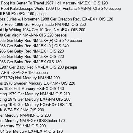
p) It's Better To Travel 1987 Holl Mercury NM\EX+ OIS 190
op) Kaleidoscope World 1989 Holl Fontana NM\NM- OIS 240 резерв
ll EMI EX+\EX- 160 резерв
s,Juries & Horsemen 1988 Ger Creation Rec. EX-\EX+ OIS 120
l River 1988 Ger Rough Trade NM-\NM- OIS 250
d Up Writing 1984 Ger 10 Rec. NM-\EX+ OIS 200
 Ger Virgin NM-\NM- OIS 220 резерв
985 Ger Baby Rec NM-\EX+(+) OIS 240 резерв
985 Ger Baby Rec NM-\EX+(+) OIS 240
1985 Ger Baby Rec NM-\EX+ OIS 220
1985 Ger Baby Rec NM-\EX+ OIS 220
1985 Ger Baby Rec NM-\EX OIS 180
 1987 Ger Baby Rec NM-\EX OIS 200 резерв
 ARS EX+\EX+ 180 резерв
7(82) Holl Mercury NM-\NM 200
s 1978 Sweden Mercury EX+\NM- OIS 220
 1978 Holl Mercury EX\EX OIS 140
ing 1979 Ger Mercury NM-\NM OIS 210
ing 1979 Ger Mercury EX+\NM OIS 200
ing 1979 Ger Mercury EX+\EX+ OIS 170
K WEA EX+\NM OIS 200
 Mercury NM-\NM- OIS 200
 Mercury NM-\EX+ OIS\Sticker 170
Mercury EX+\NM OIS 200
4 Ger Mercury EX+\EX(+) OIS 170