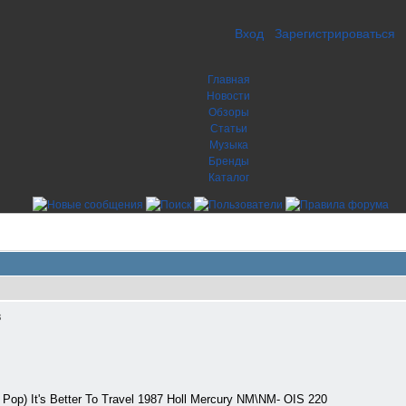
Вход
Зарегистрироваться
Главная
Новости
Обзоры
Статьи
Музыка
Бренды
Каталог
8
) It's Better To Travel 1987 Holl Mercury NM\NM- OIS 220