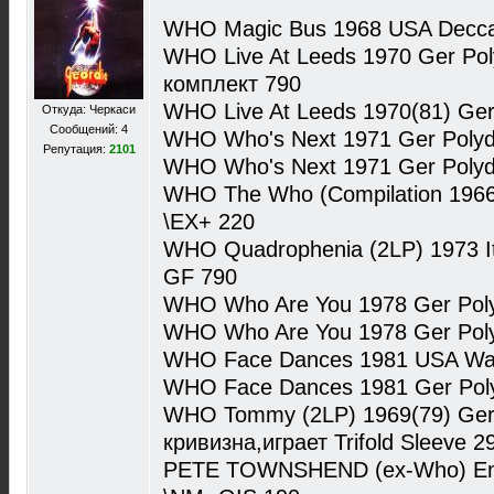
WHO Magic Bus 1968 USA Decc
WHO Live At Leeds 1970 Ger Po
комплект 790
WHO Live At Leeds 1970(81) Ge
Откуда: Черкаси
Сообщений: 4
WHO Who's Next 1971 Ger Poly
Репутация:
2101
WHO Who's Next 1971 Ger Poly
WHO The Who (Compilation 1966
\EX+ 220
WHO Quadrophenia (2LP) 1973 It
GF 790
WHO Who Are You 1978 Ger Pol
WHO Who Are You 1978 Ger Pol
WHO Face Dances 1981 USA War
WHO Face Dances 1981 Ger Poly
WHO Tommy (2LP) 1969(79) Ger
кривизна,играет Trifold Sleeve 2
PETE TOWNSHEND (ex-Who) Emp