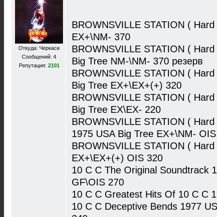
BROWNSVILLE STATION ( Hard R
EX+\NM- 370
BROWNSVILLE STATION ( Hard R
Откуда: Черкаси
Сообщений: 4
Big Tree NM-\NM- 370 резерв
Репутация:
2101
BROWNSVILLE STATION ( Hard R
Big Tree EX+\EX+(+) 320
BROWNSVILLE STATION ( Hard R
Big Tree EX\EX- 220
BROWNSVILLE STATION ( Hard Ro
1975 USA Big Tree EX+\NM- OIS
BROWNSVILLE STATION ( Hard Roc
EX+\EX+(+) OIS 320
10 C C The Original Soundtrack
GF\OIS 270
10 C C Greatest Hits Of 10 C C
10 C C Deceptive Bends 1977 U