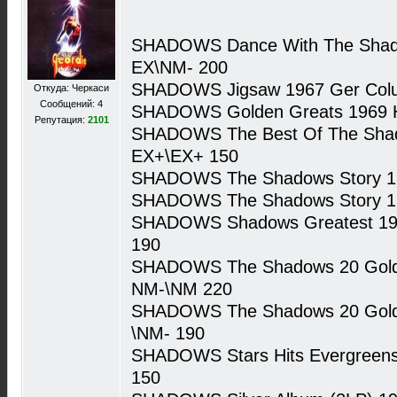
SHADOWS Dance With The Shado
EX\NM- 200
SHADOWS Jigsaw 1967 Ger Colu
Откуда: Черкаси
Сообщений: 4
SHADOWS Golden Greats 1969 H
Репутация:
2101
SHADOWS The Best Of The Shad
EX+\EX+ 150
SHADOWS The Shadows Story 19
SHADOWS The Shadows Story 19
SHADOWS Shadows Greatest 19
190
SHADOWS The Shadows 20 Gold
NM-\NM 220
SHADOWS The Shadows 20 Golde
\NM- 190
SHADOWS Stars Hits Evergreens
150