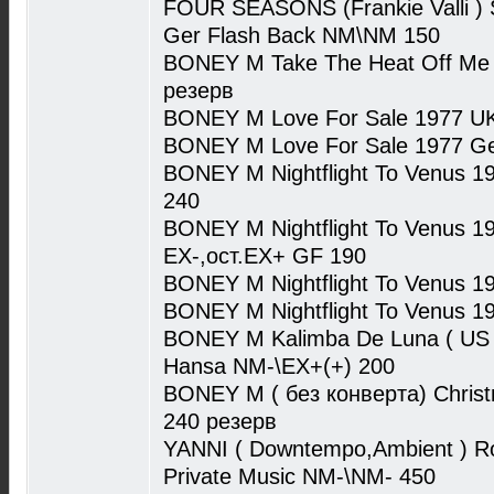
FOUR SEASONS (Frankie Valli ) S
Ger Flash Back NM\NM 150
BONEY M Take The Heat Off Me
резерв
BONEY M Love For Sale 1977 UK
BONEY M Love For Sale 1977 Ge
BONEY M Nightflight To Venus 1
240
BONEY M Nightflight To Venus 1
EX-,ост.EX+ GF 190
BONEY M Nightflight To Venus 1
BONEY M Nightflight To Venus 1
BONEY M Kalimba De Luna ( US C
Hansa NM-\EX+(+) 200
BONEY M ( без конверта) Chris
240 резерв
YANNI ( Downtempo,Ambient ) R
Private Music NM-\NM- 450