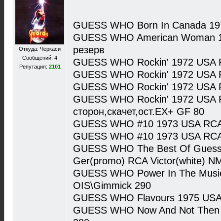
GUESS WHO Born In Canada 19
GUESS WHO American Woman 1
резерв
Откуда: Черкаси
Сообщений: 4
GUESS WHO Rockin' 1972 USA R
Репутация:
2101
GUESS WHO Rockin' 1972 USA R
GUESS WHO Rockin' 1972 USA R
GUESS WHO Rockin' 1972 USA R
сторон,скачет,ост.EX+ GF 80
GUESS WHO #10 1973 USA RCA 
GUESS WHO #10 1973 USA RCA 
GUESS WHO The Best Of Guess 
Ger(promo) RCA Victor(white) 
GUESS WHO Power In The Music
OIS\Gimmick 290
GUESS WHO Flavours 1975 USA 
GUESS WHO Now And Not Then 