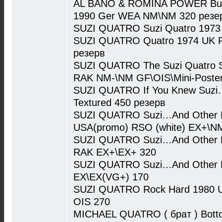
AL BANO & ROMINA POWER Buon 
1990 Ger WEA NM\NM 320 резе
SUZI QUATRO Suzi Quatro 1973
SUZI QUATRO Quatro 1974 UK R
резерв
SUZI QUATRO The Suzi Quatro S
RAK NM-\NM GF\OIS\Mini-Poster
SUZI QUATRO If You Knew Suzi
Textured 450 резерв
SUZI QUATRO Suzi…And Other F
USA(promo) RSO (white) EX+\N
SUZI QUATRO Suzi…And Other F
RAK EX+\EX+ 320
SUZI QUATRO Suzi…And Other F
EX\EX(VG+) 170
SUZI QUATRO Rock Hard 1980 
OIS 270
MICHAEL QUATRO ( брат ) Botto