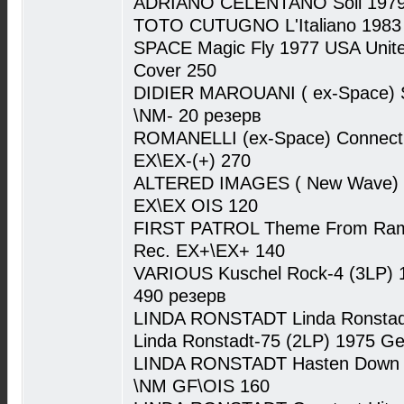
ADRIANO CELENTANO Soli 1979 
TOTO CUTUGNO L'Italiano 1983
SPACE Magic Fly 1977 USA United
Cover 250
DIDIER MAROUANI ( ex-Space) S
\NM- 20 резерв
ROMANELLI (ex-Space) Connectin
EX\EX-(+) 270
ALTERED IMAGES ( New Wave) Ha
EX\EX OIS 120
FIRST PATROL Theme From Rambo
Rec. EX+\EX+ 140
VARIOUS Kuschel Rock-4 (3LP)
490 резерв
LINDA RONSTADT Linda Ronstadt
Linda Ronstadt-75 (2LP) 1975 G
LINDA RONSTADT Hasten Down 
\NM GF\OIS 160