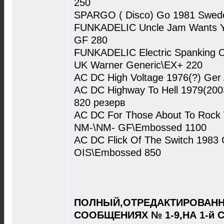
250
SPARGO ( Disco) Go 1981 Swed
FUNKADELIC Uncle Jam Wants Y
GF 280
FUNKADELIC Electric Spanking O
UK Warner Generic\EX+ 220
AC DC High Voltage 1976(?) Ger
AC DC Highway To Hell 1979(20
820 резерв
AC DC For Those About To Rock 
NM-\NM- GF\Embossed 1100
AC DC Flick Of The Switch 1983 
OIS\Embossed 850
ПОЛНЫЙ,ОТРЕДАКТИРОВАНН
СООБЩЕНИЯХ № 1-9,НА 1-й 