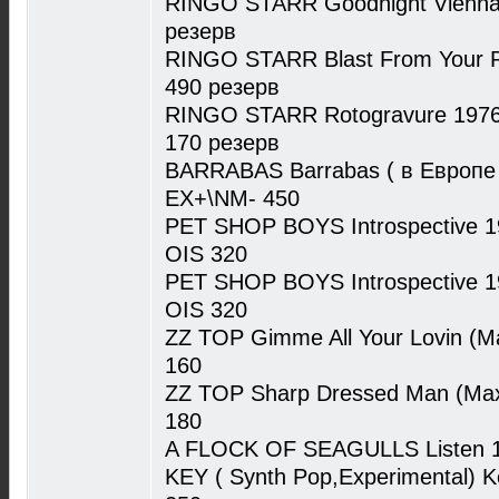
RINGO STARR Goodnight Vienna
резерв
RINGO STARR Blast From Your 
490 резерв
RINGO STARR Rotogravure 1976
170 резерв
BARRABAS Barrabas ( в Европе 
EX+\NM- 450
PET SHOP BOYS Introspective 1
OIS 320
PET SHOP BOYS Introspective 19
OIS 320
ZZ TOP Gimme All Your Lovin (M
160
ZZ TOP Sharp Dressed Man (Max
180
A FLOCK OF SEAGULLS Listen 1
KEY ( Synth Pop,Experimental)