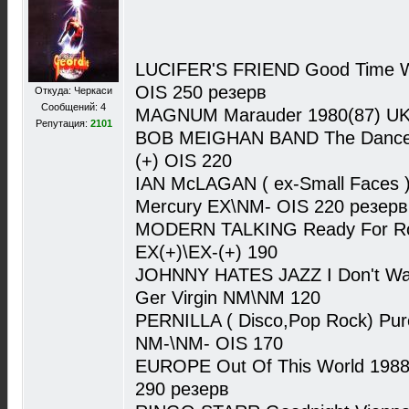
LUCIFER'S FRIEND Good Time Wa
OIS 250 резерв
Откуда: Черкаси
Сообщений: 4
MAGNUM Marauder 1980(87) UK 
Репутация:
2101
BOB MEIGHAN BAND The Dancer 
(+) OIS 220
IAN McLAGAN ( ex-Small Faces )
Mercury EX\NM- OIS 220 резерв
MODERN TALKING Ready For Ro
EX(+)\EX-(+) 190
JOHNNY HATES JAZZ I Don't Wan
Ger Virgin NM\NM 120
PERNILLA ( Disco,Pop Rock) Pu
NM-\NM- OIS 170
EUROPE Out Of This World 1988 
290 резерв