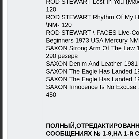
ROD STEWART Lost In You (Max
120
ROD STEWART Rhythm Of My Hea
\NM- 120
ROD STEWART \ FACES Live-Coa
Beginners 1973 USA Mercury NM
SAXON Strong Arm Of The Law 1
290 резерв
SAXON Denim And Leather 1981 
SAXON The Eagle Has Landed 1
SAXON The Eagle Has Landed 19
SAXON Innocence Is No Excuse 
450
ПОЛНЫЙ,ОТРЕДАКТИРОВАНН
СООБЩЕНИЯХ № 1-9,НА 1-й 