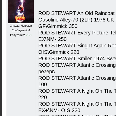
ROD STEWART An Old Raincoat W
Gasoline Alley-70 (2LP) 1976 U
GF\Gimmick 350
Откуда: Черкаси
Сообщений: 4
ROD STEWART Every Picture Tell
Репутация:
2101
EX\NM- 250
ROD STEWART Sing It Again Ro
OIS\Gimmick 220
ROD STEWART Smiler 1974 Swe
ROD STEWART Atlantic Crossing
резерв
ROD STEWART Atlantic Crossing
100
ROD STEWART A Night On The T
220
ROD STEWART A Night On The T
EX+\NM- OIS 220