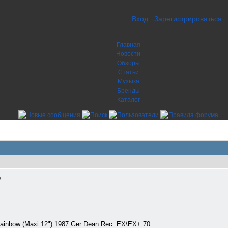
Вход
Зарегистрироваться
Главная
Новости
Обзоры
Статьи
Музыка
Бренды
Каталог
0
ainbow (Maxi 12") 1987 Ger Dean Rec. EX\EX+ 70