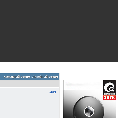
Каскадный режим
|
Линейный режим
#643