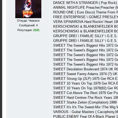
DANCE WITH A STRANGER ( Pop Rock) Th
ANIMAL NIGHTLIFE Preacher,Preacher (M
ROUND ONE ( Euro Disco) Theme From RO
FREE ENTERPRISE \ GOMEZ PRESLEY ( Di
Откуда: Черкаси
VERA SPINAROVA Hard Rockin' Heart 1
Сообщений: 4
KERSCHOWSKI & BLANKENFELDER BOOGIE
Репутация:
2101
KERSCHOWSKI & BLANKENFELDER BOOGIE
GRUPPE DREI \ FAMILIE SILLY \ G.E.S. 
GRUPPE DREI \ FAMILIE SILLY \ G.E.S. 
SWEET The Sweet's Biggest Hits 1972 
SWEET The Sweet's Biggest Hits 1972 G
SWEET The Sweet's Biggest Hits 1972 
SWEET The Sweet's Biggest Hits 1972 
SWEET The Sweet's Biggest Hits 1972 I
SWEET Desolation Boulevard 1974 UK R
SWEET Sweet Fanny Adams 1974 (?) UK 
SWEET Strung Up (2LP) 1975 Ger RCA E
SWEET 10 Years On Top 1978 Ger RCA 
SWEET 10 Years On Top 1978(82) Ger R
SWEET Cut Above The Rest 1979 Ger Po
SWEET Hard Centres-The Rock Years 19
SWEET Starke Zeiten (Compilation) 1988
SWEET It's It's The Sweet-Mix \The Wig W
VARIOUS - Guitar Masters ( Cacophony,M
PUBLIC ENEMY Fear Of A Black Planet 1