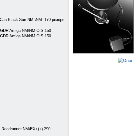
Can Black Sun NM-\NM- 170 резерв
 GDR Amiga NM\NM OIS 150
 GDR Amiga NM\NM OIS 150
l Roadrunner NM\EX+(+) 290