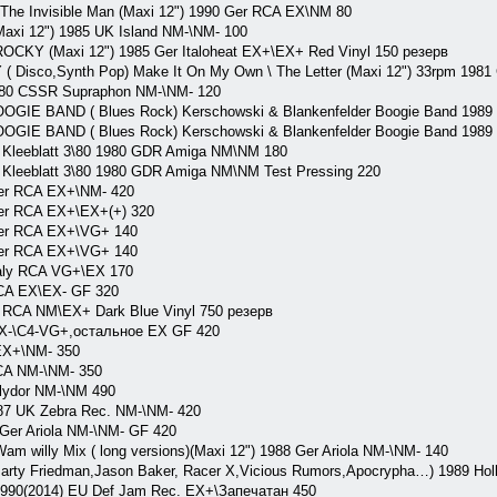
e Invisible Man (Maxi 12") 1990 Ger RCA EX\NM 80
axi 12") 1985 UK Island NM-\NM- 100
CKY (Maxi 12") 1985 Ger Italoheat EX+\EX+ Red Vinyl 150 резерв
sco,Synth Pop) Make It On My Own \ The Letter (Maxi 12") 33rpm 1981 
980 CSSR Supraphon NM-\NM- 120
 BAND ( Blues Rock) Kerschowski & Blankenfelder Boogie Band 1989
 BAND ( Blues Rock) Kerschowski & Blankenfelder Boogie Band 1989
Kleeblatt 3\80 1980 GDR Amiga NM\NM 180
Kleeblatt 3\80 1980 GDR Amiga NM\NM Test Pressing 220
Ger RCA EX+\NM- 420
er RCA EX+\EX+(+) 320
Ger RCA EX+\VG+ 140
Ger RCA EX+\VG+ 140
taly RCA VG+\EX 170
CA EX\EX- GF 320
RCA NM\EX+ Dark Blue Vinyl 750 резерв
X-\C4-VG+,остальное EX GF 420
EX+\NM- 350
CA NM-\NM- 350
lydor NM-\NM 490
87 UK Zebra Rec. NM-\NM- 420
 Ger Ariola NM-\NM- GF 420
am willy Mix ( long versions)(Maxi 12") 1988 Ger Ariola NM-\NM- 140
arty Friedman,Jason Baker, Racer X,Vicious Rumors,Apocrypha…) 1989 Hol
990(2014) EU Def Jam Rec. EX+\Запечатан 450