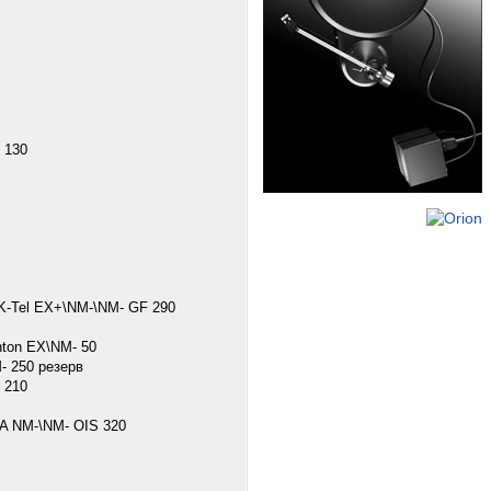
 130
r K-Tel EX+\NM-\NM- GF 290
nton EX\NM- 50
- 250 резерв
 210
EA NM-\NM- OIS 320