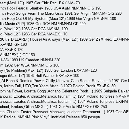
art (Maxi 12") 1987 Ger Chic Rec. EX+\NM- 70
th Pop) Feargal Sharkey 1985 USA A&M NM-\NM- OIS 190
h Pop) Songs From The Mardi Gras 1991 Ger Virgin NM-\NM- OIS 220
h Pop) Out Of My System (Maxi 12") 1988 Ger Virgin NM-\NM- 100
is Music (2LP) 1986 Ger RCA NM-\NM\NM GF 220
d (Maxi 12") 1986 Ger RCA NM\NM- 100
d (Maxi 12") 1986 Ger RCA NM-\EX+ 70
KY DILLARD ( House) As Always (Maxi 12") 1989 Ger ZYX Rec. EX+\NM-
EX+\NM- GF 190
CA EX\EX 120
A NM-\EX(+) GF 150
81-83) 1983 UK Camden NM\NM 220
lbum 1982 Ger WEA NM-\NM OIS 180
Way (No Problem)(Maxi 12") 1988 Ger London EX+\NM- 120
gie (Maxi 12") 1979 Holl Warner EX+\EX+ 100
,Al Bano & Romina Power, Chilly,Ultravox,Caro,Secret Service …) 1981 Ge
s,Jethro Tull, UFO,Ten Years After…) 1979 Poland Pronit EX-\EX- 30
omina Power, Loretta Goggi,Adriano Celentano,Pooh…) 1989 Bulgaria Balka
nowar, Exciter, Anthrax,Metallica,Tsunami…) 1984 Poland Tonpress NM-\NM
nowar, Exciter, Anthrax,Metallica,Tsunami…) 1984 Poland Tonpress EX\NM-
hool, Krokus,Gillan,MSG…) 1981 Ger Ariola NM-\EX+ OIS 250
etal Church, Faster Pussycat,Manowar,Loudness,Testament…) 1987 Ger W
Radical NM\NM Pink Vinyl\Unofficial Release 950 резерв