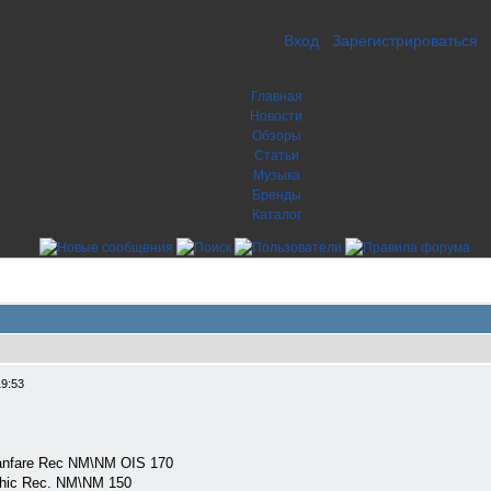
Вход
Зарегистрироваться
Главная
Новости
Обзоры
Статьи
Музыка
Бренды
Каталог
19:53
 Fanfare Rec NM\NM OIS 170
 Chic Rec. NM\NM 150