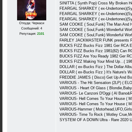
SINITTA ( Synth Pop) Cross My Broken He
FEARGAL SHARKEY ( ex-Undertones)(Syn
FEARGAL SHARKEY ( ex-Undertones)(Synt
FEARGAL SHARKEY ( ex-Undertones)(Synt
Откуда: Черкаси
SAM COOKE ( Soul,Funk) The Man And H
Сообщений: 4
SAM COOKE ( Soul,Funk) Wonderful Worl
Репутация:
2101
SAM COOKE ( Soul,Funk) Wonderful Worl
FARLEY JACKMASTER FUNK presents RIC
BUCKS FIZZ Bucks Fizz 1981 Ger RCA 
BUCKS FIZZ Bucks Fizz 1981(82) Can R
BUCKS FIZZ Are You Ready 1982 Ger RC
BUCKS FIZZ Making Your Mind Up…( 19
DOLLAR ( ex-Bucks Fizz ) The Dollar A
DOLLAR ( ex-Bucks Fizz ) It's Nature's 
FREDDIE JAMES ( Disco) Get Up And Boo
VARIOUS - The Hit Sensation (2LP) ( ELO
VARIOUS - Heart Of Glass ( Blondie,Baby
VARIOUS- Le Canzoni D'Oggi ( Al Bano&R
VARIOUS- Hell Comes To Your House ( Ma
VARIOUS- Hell Comes To Your House ( Ma
VARIOUS-Hammer ( Motorhead,UFO,Girlsc
VARIOUS- Time To Rock ( Motley Crue,M
SYSTEM OF A DOWN Ultra - Rare 2020 UK 