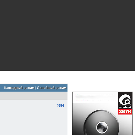
Каскадный режим
|
Линейный режим
#654