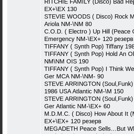
RITCHIE FAMILY (Disco) Bad Re
EX+\EX 130
STEVIE WOODS ( Disco) Rock Me
Ariola NM-\NM 80
C.O.D. ( Electro ) Up Hill (Peace
Emergency NM-\EX+ 120 резерв
TIFFANY ( Synth Pop) Tiffany 
TIFFANY ( Synth Pop) Hold An O
NM\NM OIS 190
TIFFANY ( Synth Pop) I Think We
Ger MCA NM-\NM- 90
STEVE ARRINGTON (Soul,Funk) 
1986 USA Atlantic NM-\M 150
STEVE ARRINGTON (Soul,Funk) F
Ger Atlantic NM-\EX+ 60
M.D.M.C. ( Disco) How About It (
EX+\EX+ 120 резерв
MEGADETH Peace Sells…But Who'