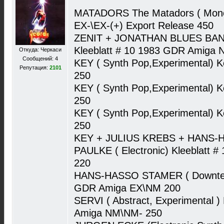
MATADORS The Matadors ( Mono
EX-\EX-(+) Export Release 450
ZENIT + JONATHAN BLUES BAND
Kleeblatt # 10 1983 GDR Amiga
Откуда: Черкаси
Сообщений: 4
KEY ( Synth Pop,Experimental)
Репутация:
2101
250
KEY ( Synth Pop,Experimental)
250
KEY ( Synth Pop,Experimental)
250
KEY + JULIUS KREBS + HANS
PAULKE ( Electronic) Kleeblatt
220
HANS-HASSO STAMER ( Downtempo
GDR Amiga EX\NM 200
SERVI ( Abstract, Experimental 
Amiga NM\NM- 250