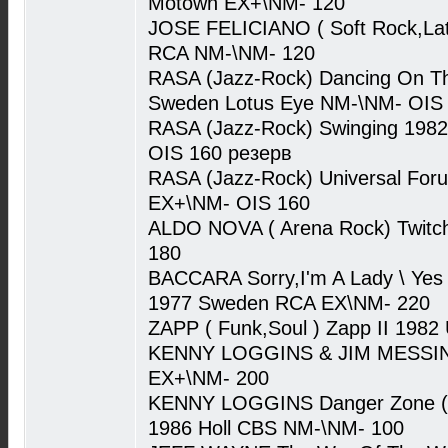
Motown EX+\NM- 120
JOSE FELICIANO ( Soft Rock,Lat
RCA NM-\NM- 120
RASA (Jazz-Rock) Dancing On T
Sweden Lotus Eye NM-\NM- OIS
RASA (Jazz-Rock) Swinging 198
OIS 160 резерв
RASA (Jazz-Rock) Universal For
EX+\NM- OIS 160
ALDO NOVA ( Arena Rock) Twitch
180
BACCARA Sorry,I'm A Lady \ Yes 
1977 Sweden RCA EX\NM- 220
ZAPP ( Funk,Soul ) Zapp II 198
KENNY LOGGINS & JIM MESSINA 
EX+\NM- 200
KENNY LOGGINS Danger Zone ( F
1986 Holl CBS NM-\NM- 100