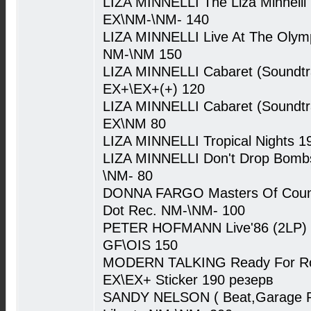
LIZA MINNELLI The Liza Minnelli
EX\NM-\NM- 140
LIZA MINNELLI Live At The Olym
NM-\NM 150
LIZA MINNELLI Cabaret (Soundtr
EX+\EX+(+) 120
LIZA MINNELLI Cabaret (Soundtr
EX\NM 80
LIZA MINNELLI Tropical Nights 
LIZA MINNELLI Don't Drop Bombs
\NM- 80
DONNA FARGO Masters Of Countr
Dot Rec. NM-\NM- 100
PETER HOFMANN Live'86 (2LP) 
GF\OIS 150
MODERN TALKING Ready For Ro
EX\EX+ Sticker 190 резерв
SANDY NELSON ( Beat,Garage R