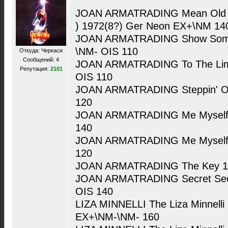
JOAN ARMATRADING Mean Old Ma
) 1972(8?) Ger Neon EX+\NM 14
JOAN ARMATRADING Show Some 
\NM- OIS 110
Откуда: Черкаси
Сообщений: 4
JOAN ARMATRADING To The Limi
Репутация:
2101
OIS 110
JOAN ARMATRADING Steppin' O
120
JOAN ARMATRADING Me Myself 
140
JOAN ARMATRADING Me Myself I
120
JOAN ARMATRADING The Key 19
JOAN ARMATRADING Secret Secr
OIS 140
LIZA MINNELLI The Liza Minnell
EX+\NM-\NM- 160