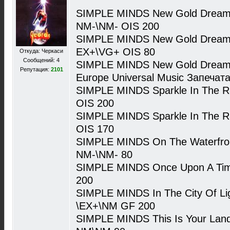
SIMPLE MINDS New Gold Dream (
NM-\NM- OIS 200
SIMPLE MINDS New Gold Dream (
EX+\VG+ OIS 80
Откуда: Черкаси
Сообщений: 4
SIMPLE MINDS New Gold Dream (
Репутация:
2101
Europe Universal Music Запечат
SIMPLE MINDS Sparkle In The Ra
OIS 200
SIMPLE MINDS Sparkle In The Ra
OIS 170
SIMPLE MINDS On The Waterfront
NM-\NM- 80
SIMPLE MINDS Once Upon A Tim
200
SIMPLE MINDS In The City Of Lig
\EX+\NM GF 200
SIMPLE MINDS This Is Your Land 