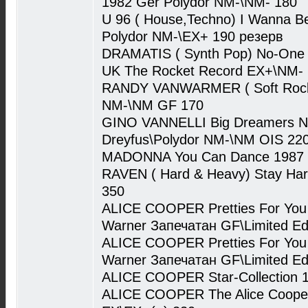
1982 Ger Polydor NM-\NM- 180
U 96 ( House,Techno) I Wanna B
Polydor NM-\EX+ 190 резерв
DRAMATIS ( Synth Pop) No-One L
UK The Rocket Record EX+\NM-
RANDY VANWARMER ( Soft Rock) 
NM-\NM GF 170
GINO VANNELLI Big Dreamers Ne
Dreyfus\Polydor NM-\NM OIS 22
MADONNA You Can Dance 1987 G
RAVEN ( Hard & Heavy) Stay Har
350
ALICE COOPER Pretties For You
Warner Запечатан GF\Limited Edi
ALICE COOPER Pretties For You
Warner Запечатан GF\Limited Edi
ALICE COOPER Star-Collection 1
ALICE COOPER The Alice Coope