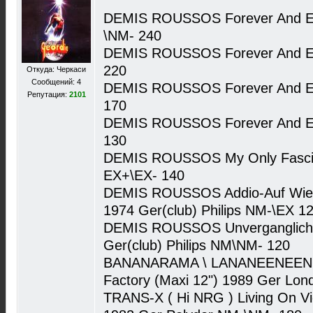
DEMIS ROUSSOS Forever And Ev
\NM- 240
DEMIS ROUSSOS Forever And Ev
220
Откуда: Черкаси
Сообщений: 4
DEMIS ROUSSOS Forever And Eve
Репутация:
2101
170
DEMIS ROUSSOS Forever And Eve
130
DEMIS ROUSSOS My Only Fascinat
EX+\EX- 140
DEMIS ROUSSOS Addio-Auf Wiede
1974 Ger(club) Philips NM-\EX 1
DEMIS ROUSSOS Unvergangliche 
Ger(club) Philips NM\NM- 120
BANANARAMA \ LANANEENEENOO
Factory (Maxi 12") 1989 Ger Lo
TRANS-X ( Hi NRG ) Living On Vid