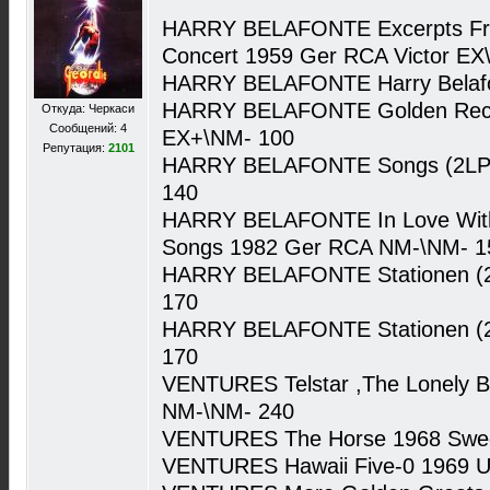
HARRY BELAFONTE Excerpts From
Concert 1959 Ger RCA Victor EX
HARRY BELAFONTE Harry Belaf
HARRY BELAFONTE Golden Recor
Откуда: Черкаси
Сообщений: 4
EX+\NM- 100
Репутация:
2101
HARRY BELAFONTE Songs (2LP
140
HARRY BELAFONTE In Love With 
Songs 1982 Ger RCA NM-\NM- 1
HARRY BELAFONTE Stationen (
170
HARRY BELAFONTE Stationen (
170
VENTURES Telstar ,The Lonely B
NM-\NM- 240
VENTURES The Horse 1968 Swed
VENTURES Hawaii Five-0 1969 U