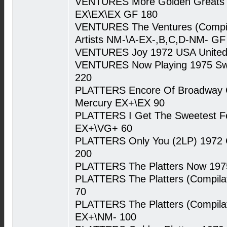
VENTURES More Golden Greats (
EX\EX\EX GF 180
VENTURES The Ventures (Compila
Artists NM-\A-EX-,B,C,D-NM- GF
VENTURES Joy 1972 USA United 
VENTURES Now Playing 1975 Swe
220
PLATTERS Encore Of Broadway G
Mercury EX+\EX 90
PLATTERS I Get The Sweetest F
EX+\VG+ 60
PLATTERS Only You (2LP) 1972
200
PLATTERS The Platters Now 19
PLATTERS The Platters (Compila
70
PLATTERS The Platters (Compilat
EX+\NM- 100