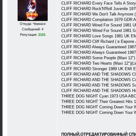
CLIFF RICHARD Every Face Tells A Stor
CLIFF RICHARD Rock'N'Roll Juvenile 19
CLIFF RICHARD We Don't Talk Anymore ( 
CLIFF RICHARD Compilation 1979 GDR A
Откуда: Черкаси
CLIFF RICHARD Wired For Sound 1981 
Сообщений: 4
CLIFF RICHARD Wired For Sound 1981 G
Репутация:
2101
CLIFF RICHARD Love Songs 1981 UK EM
CLIFF RICHARD Cliff Richard ( в Европе
CLIFF RICHARD Always Guaranteed 1987 
CLIFF RICHARD Always Guaranteed 1987 
CLIFF RICHARD Some People (Maxi 12")
CLIFF RICHARD Two Hearts (Maxi 12")(Li
CLIFF RICHARD Stronger 1989 UK EMI 
CLIFF RICHARD AND THE SHADOWS Cliff 
CLIFF RICHARD AND THE SHADOWS Cind
CLIFF RICHARD AND THE SHADOWS Supe
CLIFF RICHARD AND THE SHADOWS Histor
THREE DOG NIGHT Cyan 1973 USA ABC
THREE DOG NIGHT Their Greatest Hits
THREE DOG NIGHT Coming Down Your W
THREE DOG NIGHT Coming Down Your W
ПОЛНЫЙ,ОТРЕДАКТИРОВАННЫЙ СПИС