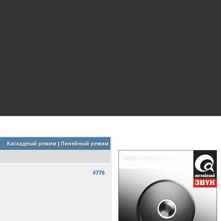
Каскадный режим
|
Линейный режим
#776