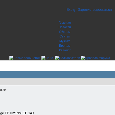
Вход
Зарегистрироваться
Главная
Новости
Обзоры
Статьи
Музыка
Бренды
Каталог
18:39
tige FP NM\NM GF 140