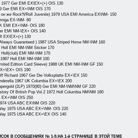
y 1977 Ger EMI EX\EX+(+) OIS 130
79 Ger EMI EX+\NM OIS 170
он же Rock'N'Roll Juvenile) 1979 USA EMI America EX\NM- 150
miga EX-\NM- 80
UK EMI EX+\NM- OIS 180
er EMI NM-\EX+ OIS 140
I EX\EX+(+) 130
 Always Guaranteed ) 1987 USA Striped Horse NM-\NM 160
Holl EMI NM-\NM Sticker 170
Holl(club) EMI NM-\NM 170
 1987 Holl EMI NM-\NM 100
mited Edition Card Sleeve) 1988 UK EMI NM-\NM GF 150
EX+\EX+ OIS 190
Richard 1967 Ger Die Volksplatte EX+\EX 150
erella 1967 UK Columbia EX+\EX 200
rgold (2LP) 1970(80) Ger EMI NM-\NM\NM GF 220
y Of British Pop Vol.2 1972 Holl Columbia NM\NM 180
 EX+\NM OIS 250
 1974 USA ABC EX\NM OIS 220
ay 1975 USA ABC EX+\NM- OIS 220
ay 1975 USA ABC EX+\EX OIS 140
ОК В СООБЩЕНИЯХ № 1-9,НА 1-й СТРАНИЦЕ В ЭТОЙ ТЕМЕ