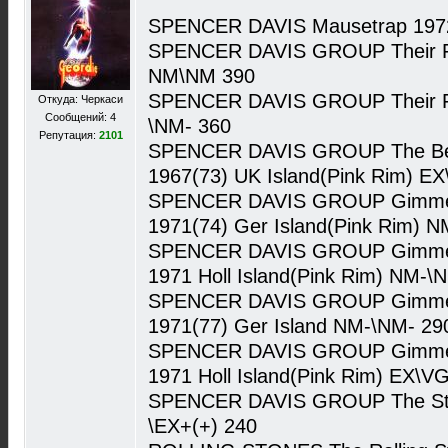
SPENCER DAVIS Mausetrap 1972 
SPENCER DAVIS GROUP Their Fir
NM\NM 390
SPENCER DAVIS GROUP Their Fir
Откуда: Черкаси
Сообщений: 4
\NM- 360
Репутация:
2101
SPENCER DAVIS GROUP The Best
1967(73) UK Island(Pink Rim) E
SPENCER DAVIS GROUP Gimme So
1971(74) Ger Island(Pink Rim) 
SPENCER DAVIS GROUP Gimme So
1971 Holl Island(Pink Rim) NM-\
SPENCER DAVIS GROUP Gimme So
1971(77) Ger Island NM-\NM- 29
SPENCER DAVIS GROUP Gimme So
1971 Holl Island(Pink Rim) EX\V
SPENCER DAVIS GROUP The Stor
\EX+(+) 240