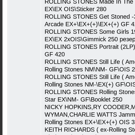
ROLLING STONES Made In The S
EX\EX OIS\Sticker 280
ROLLING STONES Get Stoned -30
Arcade EX+\EX+(+)\EX+(+) GF 4
ROLLING STONES Some Girls 19
EX\EX 2xOIS\Gimmick 250 резе
ROLLING STONES Portrait (2LP
GF 420
ROLLING STONES Still Life ( Ame
Rolling Stones NM\NM- GF\OIS 
ROLLING STONES Still Life ( Am
Rolling Stones NM-\EX(+) GF\OI
ROLLING STONES Rolling Stones(
Star EX\NM- GF\Booklet 250
NICKY HOPKINS,RY COODER,M
WYMAN,CHARLIE WATTS Jammin
Rolling Stones EX+\EX+(+) OIS 
KEITH RICHARDS ( ex-Rolling St