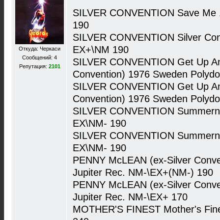
SILVER CONVENTION Save Me 1
190
SILVER CONVENTION Silver Con
EX+\NM 190
Откуда: Черкаси
Сообщений: 4
SILVER CONVENTION Get Up And 
Репутация:
2101
Convention) 1976 Sweden Polydo
SILVER CONVENTION Get Up And 
Convention) 1976 Sweden Polydo
SILVER CONVENTION Summernig
EX\NM- 190
SILVER CONVENTION Summernig
EX\NM- 190
PENNY McLEAN (ex-Silver Conve
Jupiter Rec. NM-\EX+(NM-) 190
PENNY McLEAN (ex-Silver Conve
Jupiter Rec. NM-\EX+ 170
MOTHER'S FINEST Mother's Fine