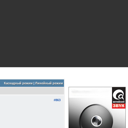
Каскадный режим
|
Линейный режим
#863