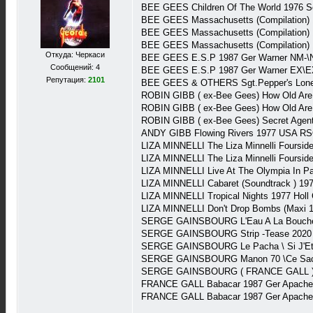
BEE GEES Children Of The World 1976 
BEE GEES Massachusetts (Compilation) 
BEE GEES Massachusetts (Compilation) 
BEE GEES Massachusetts (Compilation) 
Откуда: Черкаси
BEE GEES E.S.P 1987 Ger Warner NM-\
Сообщений: 4
BEE GEES E.S.P 1987 Ger Warner EX\EX
Репутация:
2101
BEE GEES & OTHERS Sgt.Pepper's Lone
ROBIN GIBB ( ex-Bee Gees) How Old Are
ROBIN GIBB ( ex-Bee Gees) How Old Are
ROBIN GIBB ( ex-Bee Gees) Secret Agen
ANDY GIBB Flowing Rivers 1977 USA R
LIZA MINNELLI The Liza Minnelli Foursi
LIZA MINNELLI The Liza Minnelli Foursi
LIZA MINNELLI Live At The Olympia In 
LIZA MINNELLI Cabaret (Soundtrack ) 19
LIZA MINNELLI Tropical Nights 1977 Hol
LIZA MINNELLI Don't Drop Bombs (Maxi 1
SERGE GAINSBOURG L'Eau A La Bouche \
SERGE GAINSBOURG Strip -Tease 2020 E
SERGE GAINSBOURG Le Pacha \ Si J'Eta
SERGE GAINSBOURG Manon 70 \Ce Sacre
SERGE GAINSBOURG ( FRANCE GALL ) Fil
FRANCE GALL Babacar 1987 Ger Apache
FRANCE GALL Babacar 1987 Ger Apache