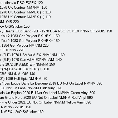
Scandinavia RSO EX\EX 120
1978 UK Contour NM-\NM- 150
1978 UK Contour NM-\EX (+) 110
1978 UK Contour NM-\EX (+) 110
NM- OIS 220
+ OIS\Sticker 150
ly Hearts Club Band (2LP) 1978 USA RSO VG+\EX+\NM- GF\2xOIS 150
 You ? 1983 Ger Polydor EX+\EX+ 150
 You ? 1983 Ger Polydor EX+\EX+ 150
t 1984 Ger Polydor NM-\NM 220
SO EX+\NM- 220
der (2LP) 1970 USA A&M EX+\NM-\NM- 160
der (2LP) 1970 Can A&M EX\NM-\NM- 140
Paris 1972 UK A&M(Tan) NM-\NM 150
72(76) Ger ABC EX+\EX+(+) 120
l CBS NM-\NM- OIS 140
2") 1989 Holl Epic NM-\NM- 80
 Les Loups Dans La Bergerie 2019 EU Not On Label NM\NM 890
U Not On Label NM\NM Pink Vinyl 890
is Un Espion 2020 EU Not On Label NM\NM Green Vinyl 890
 Grand-Pere 2020 EU Not On Label NM\NM Red Vinyl 890
e Under 2021 EU Not On Label NM\NM Yellow Vinyl 890
 NM\NM- 2xOIS 190
 NM\EX+ 2xOIS\Sticker 160