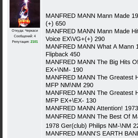
MANFRED MANN Mann Made 1965
(+) 650
MANFRED MANN Mann Made Hits 
Откуда: Черкаси
Сообщений: 4
Voice EX\VG+(+) 290
Репутация:
2101
MANFRED MANN What A Mann 1
Flipback 450
MANFRED MANN The Big Hits Of
EX+\NM- 190
MANFRED MANN The Greatest Hi
MFP NM\NM 290
MANFRED MANN The Greatest Hi
MFP EX+\EX- 130
MANFRED MANN Attention! 1973
MANFRED MANN The Best Of Ma
1978 Ger(club) Philips NM-\NM 2
MANFRED MANN'S EARTH BAND Gl