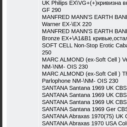
UK Philips EX\VG+(+)кривизна в
GF 290
MANFRED MANN'S EARTH BAND T
Warner EX-\EX 220
MANFRED MANN'S EARTH BAND L
Bronze EX+\A1&B1 кривые,оста
SOFT CELL Non-Stop Erotic Caba
250
MARC ALMOND (ex-Soft Cell ) Ver
NM-\NM- OIS 230
MARC ALMOND (ex-Soft Cell ) Th
Parlophone NM-\NM- OIS 230
SANTANA Santana 1969 UK CBS
SANTANA Santana 1969 UK CBS
SANTANA Santana 1969 UK CBS
SANTANA Santana 1969 Ger CB
SANTANA Abraxas 1970(75) UK 
SANTANA Abraxas 1970 USA Co