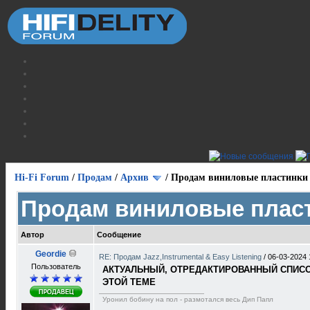
Hi-Fi Forum
/
Продам
/
Архив
/
Продам виниловые пластинки
Продам виниловые плас
Автор
Сообщение
Geordie
RE: Продам Jazz,Instrumental & Easy Listening
/
06-03-2024 
Пользователь
АКТУАЛЬНЫЙ, ОТРЕДАКТИРОВАННЫЙ СПИСОК
ЭТОЙ ТЕМЕ
Уронил бобину на пол - размотался весь Дип Папл